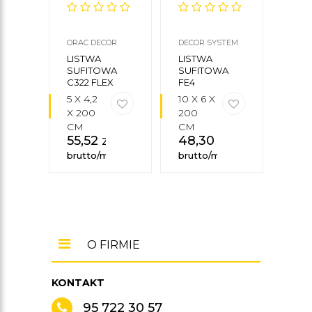
ORAC DECOR
DECOR SYSTEM
NMC
LISTWA
LISTWA
LIS
SUFITOWA
SUFITOWA
SUF
C322 FLEX
FE4
WT9
5 X 4,2
10 X 6 X
5 X 
X 200
200
200
CM
CM
CM
55,52
zł
48,30
zł
25,
brutto/mb
brutto/mb
brut
O FIRMIE
KONTAKT
95 722 30 57