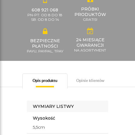
PRÓBKI
608 921 068
PRODUKTÓW
PN-PT: OD 8 DO 18
SB: OD 8 DO 14
GRATIS!
24 MIESIĄCE
BEZPIECZNE
GWARANCJI
PŁATNOŚCI
NA ASORTYMENT
PAYU, PAYPAL, TPAY
Opis produktu
Opinie klientów
WYMIARY LISTWY
Wysokość
5,5cm