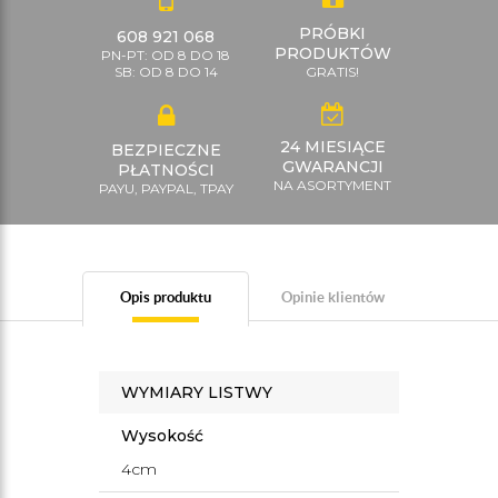
PRÓBKI
608 921 068
PRODUKTÓW
PN-PT: OD 8 DO 18
SB: OD 8 DO 14
GRATIS!
24 MIESIĄCE
BEZPIECZNE
GWARANCJI
PŁATNOŚCI
NA ASORTYMENT
PAYU, PAYPAL, TPAY
Opis produktu
Opinie klientów
WYMIARY LISTWY
Wysokość
4cm