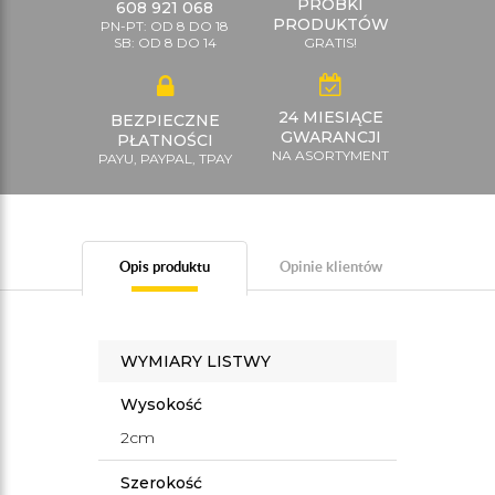
PRÓBKI
608 921 068
PRODUKTÓW
PN-PT: OD 8 DO 18
SB: OD 8 DO 14
GRATIS!
24 MIESIĄCE
BEZPIECZNE
GWARANCJI
PŁATNOŚCI
NA ASORTYMENT
PAYU, PAYPAL, TPAY
Opis produktu
Opinie klientów
WYMIARY LISTWY
Wysokość
2cm
Szerokość