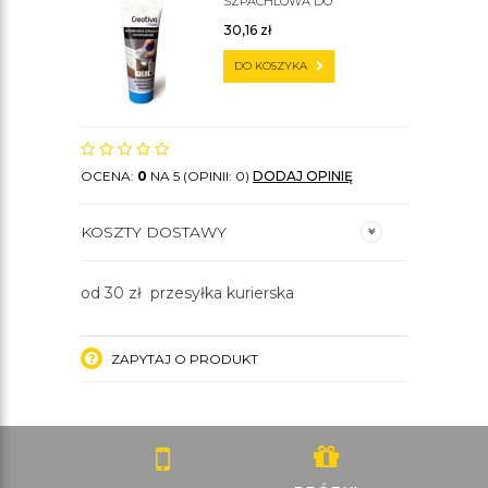
SZPACHLOWA DO
SZTUKATERII C200
30,16
zł
DO KOSZYKA
OCENA:
0
NA 5 (OPINII: 0)
DODAJ OPINIĘ
KOSZTY DOSTAWY
od 30 zł przesyłka kurierska
ZAPYTAJ O PRODUKT