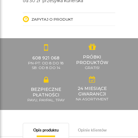
od 30 zł przesyłka kurierska
ZAPYTAJ O PRODUKT
PRÓBKI
608 921 068
PRODUKTÓW
PN-PT: OD 8 DO 18
SB: OD 8 DO 14
GRATIS!
24 MIESIĄCE
BEZPIECZNE
GWARANCJI
PŁATNOŚCI
NA ASORTYMENT
PAYU, PAYPAL, TPAY
Opis produktu
Opinie klientów