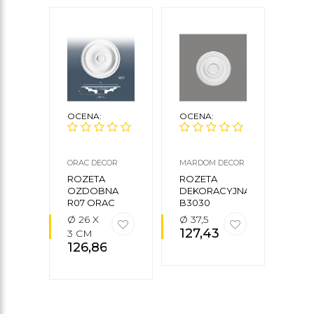
OCENA:
OCENA:
OCE
ORAC DECOR
MARDOM DECOR
CREA
CEZA
ROZETA
ROZETA
ROZ
OZDOBNA
DEKORACYJNA
DEK
R07 ORAC
B3030
R12
DECOR
Ø 26 X
Ø 37,5
Ø 6
127,43
zł
27
3 CM
126,86
zł