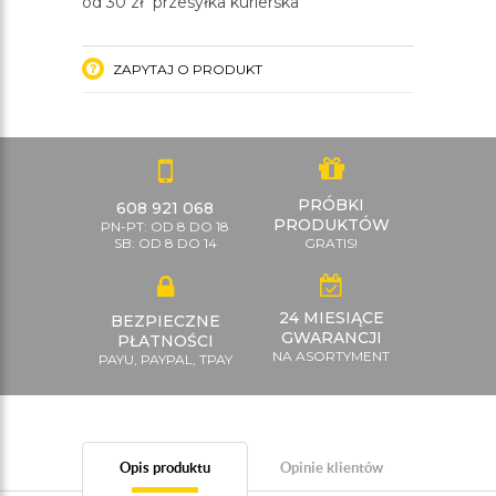
od 30 zł przesyłka kurierska
ZAPYTAJ O PRODUKT
PRÓBKI
608 921 068
PRODUKTÓW
PN-PT: OD 8 DO 18
SB: OD 8 DO 14
GRATIS!
24 MIESIĄCE
BEZPIECZNE
GWARANCJI
PŁATNOŚCI
NA ASORTYMENT
PAYU, PAYPAL, TPAY
Opis produktu
Opinie klientów