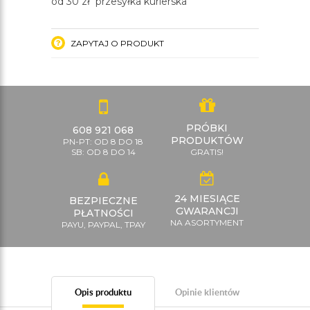
od 30 zł przesyłka kurierska
ZAPYTAJ O PRODUKT
PRÓBKI
608 921 068
PRODUKTÓW
PN-PT: OD 8 DO 18
SB: OD 8 DO 14
GRATIS!
24 MIESIĄCE
BEZPIECZNE
GWARANCJI
PŁATNOŚCI
NA ASORTYMENT
PAYU, PAYPAL, TPAY
Opis produktu
Opinie klientów