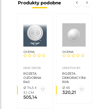
Produkty podobne
OCENA:
OCENA:
OCE
ORAC DECOR
CREATIVA BY
NMC
CEZAR
ROZETA
ROZETA
ROZ
OZDOBNA
DEKORACYJNA
DEK
R40
R06
R6
Ø 74,5 X
Ø 65
Ø 42
320,29
zł
3,1 CM
5 C
505,14
zł
20