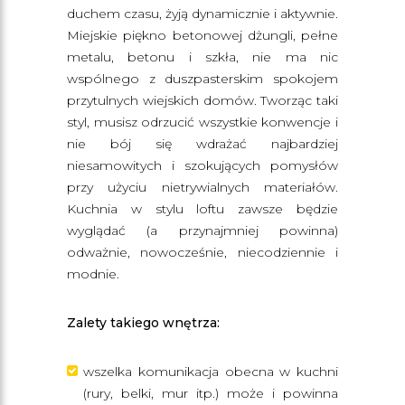
duchem czasu, żyją dynamicznie i aktywnie.
Miejskie piękno betonowej dżungli, pełne
metalu, betonu i szkła, nie ma nic
wspólnego z duszpasterskim spokojem
przytulnych wiejskich domów. Tworząc taki
styl, musisz odrzucić wszystkie konwencje i
nie bój się wdrażać najbardziej
niesamowitych i szokujących pomysłów
przy użyciu nietrywialnych materiałów.
Kuchnia w stylu loftu zawsze będzie
wyglądać (a przynajmniej powinna)
odważnie, nowocześnie, niecodziennie i
modnie.
Zalety takiego wnętrza:
wszelka komunikacja obecna w kuchni
(rury, belki, mur itp.) może i powinna