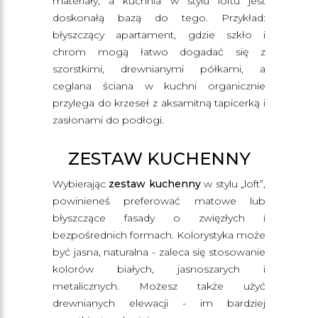
materiały, a kuchnia w stylu loftu jest
doskonałą bazą do tego. Przykład:
błyszczący apartament, gdzie szkło i
chrom mogą łatwo dogadać się z
szorstkimi, drewnianymi półkami, a
ceglana ściana w kuchni organicznie
przylega do krzeseł z aksamitną tapicerką i
zasłonami do podłogi.
ZESTAW KUCHENNY
Wybierając
zestaw kuchenny
w stylu „loft”,
powinieneś preferować matowe lub
błyszczące fasady o zwięzłych i
bezpośrednich formach. Kolorystyka może
być jasna, naturalna - zaleca się stosowanie
kolorów białych, jasnoszarych i
metalicznych. Możesz także użyć
drewnianych elewacji - im bardziej