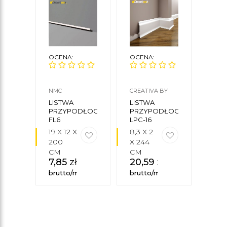
OCENA:
OCENA:
OCE
NMC
CREATIVA BY
NMC
CEZAR
LISTWA
LISTWA
LIS
PRZYPODŁOGOWA
PRZYPODŁOGOWA
PRZ
FL6
LPC-16
FL9
19 X 12 X
8,3 X 2
100 
200
X 244
0,8 
CM
CM
200
7,85
zł
20,59
zł
CM
43
brutto/mb
brutto/mb
brut