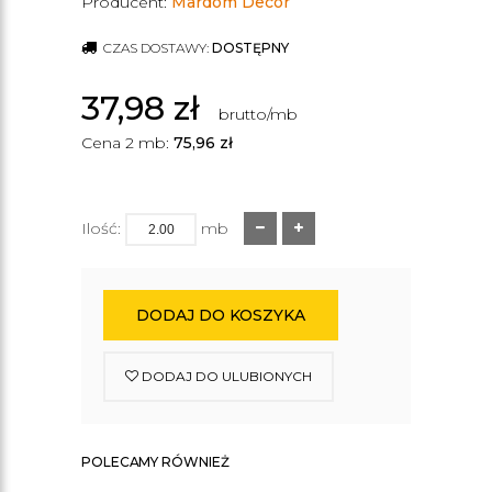
Producent:
Mardom Decor
CZAS DOSTAWY:
DOSTĘPNY
37,98
zł
brutto/mb
Cena 2 mb:
75,96
zł
Ilość:
mb
DODAJ DO KOSZYKA
DODAJ DO ULUBIONYCH
POLECAMY RÓWNIEŻ