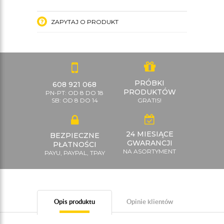
ZAPYTAJ O PRODUKT
PRÓBKI
608 921 068
PRODUKTÓW
PN-PT: OD 8 DO 18
SB: OD 8 DO 14
GRATIS!
24 MIESIĄCE
BEZPIECZNE
GWARANCJI
PŁATNOŚCI
NA ASORTYMENT
PAYU, PAYPAL, TPAY
Opis produktu
Opinie klientów