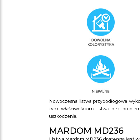
Nowoczesna listwa przypodłogowa wykon
tym właściwościom listwa bez proble
uszkodzenia.
MARDOM MD236
Listwa
Mardom MD236
dostępna jest w