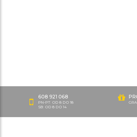
608 921 068
PR
PN-PT: OD 8 DO 18
GRAT
SB: OD 8 DO 14