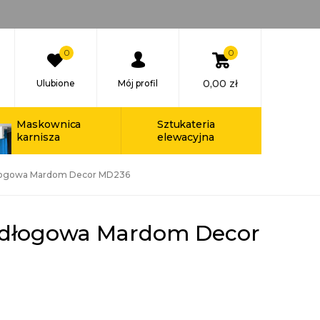
0
0
0,00
zł
Ulubione
Mój profil
Maskownica
Sztukateria
karnisza
elewacyjna
dłogowa Mardom Decor MD236
odłogowa Mardom Decor