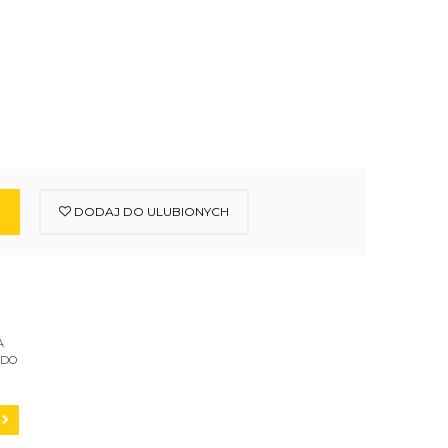
DODAJ DO ULUBIONYCH
A
 DO
C200