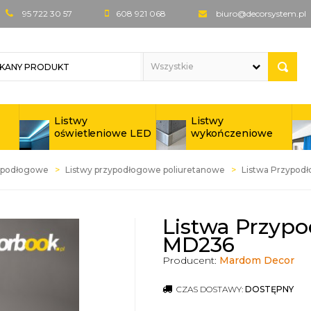
95 722 30 57
608 921 068
biuro@decorsystem.pl
Listwy
Listwy
oświetleniowe LED
wykończeniowe
zypodłogowe
Listwy przypodłogowe poliuretanowe
Listwa Przypo
Listwa Przyp
MD236
Producent:
Mardom Decor
CZAS DOSTAWY:
DOSTĘPNY