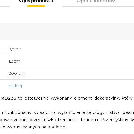
Opis produktu
Opinie klientów
9,9cm
1,3cm
200 cm
na klej
r MD236
to estetycznie wykonany element dekoracyjny, któr
i i funkcjonalny sposób na wykończenie podłogi. Listwa idealn
powierzchnię przed uszkodzeniami i brudem. Przemyślany kszt
znie wypuszczonych na podłogę.