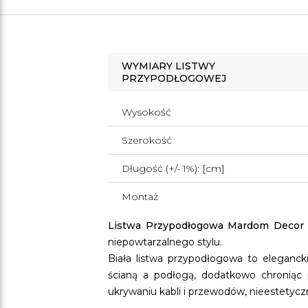
WYMIARY LISTWY
PRZYPODŁOGOWEJ
Wysokość
Szerokość
Długość (+/- 1%): [cm]
Montaż
Listwa Przypodłogowa Mardom Deco
niepowtarzalnego stylu.
Biała listwa przypodłogowa to eleganck
ścianą a podłogą, dodatkowo chroniąc 
ukrywaniu kabli i przewodów, nieestetyc