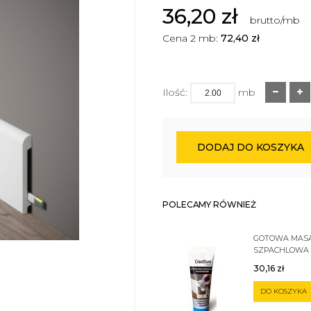
36,20
zł
brutto/mb
Cena 2 mb:
72,40
zł
Ilość:
mb
DODAJ DO KOSZYKA
POLECAMY RÓWNIEŻ
GOTOWA MAS
SZPACHLOWA
SZTUKATERII 
30,16
zł
DO KOSZYKA