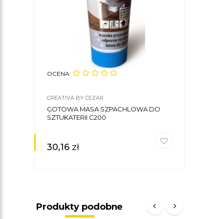
OCENA:
OCE
CREATIVA BY CEZAR
CREA
GOTOWA MASA SZPACHLOWA DO
KLE
SZTUKATERII C200
CREA
30,16
zł
30
Produkty podobne