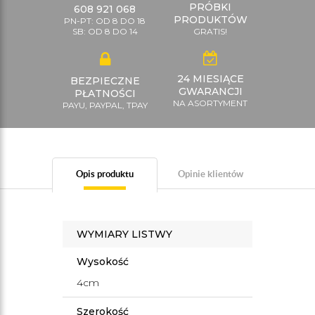
PRÓBKI
608 921 068
PRODUKTÓW
PN-PT: OD 8 DO 18
SB: OD 8 DO 14
GRATIS!
24 MIESIĄCE
BEZPIECZNE
GWARANCJI
PŁATNOŚCI
NA ASORTYMENT
PAYU, PAYPAL, TPAY
Opis produktu
Opinie klientów
WYMIARY LISTWY
Wysokość
4cm
Szerokość