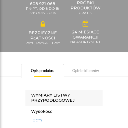
PRÓBKI
608 921 068
PRODUKTÓW
PN-PT: OD 8 DO 18
SB: OD 8 DO 14
GRATIS!
24 MIESIĄCE
BEZPIECZNE
GWARANCJI
PŁATNOŚCI
NA ASORTYMENT
PAYU, PAYPAL, TPAY
Opis produktu
Opinie klientów
WYMIARY LISTWY
PRZYPODŁOGOWEJ
Wysokość
10cm