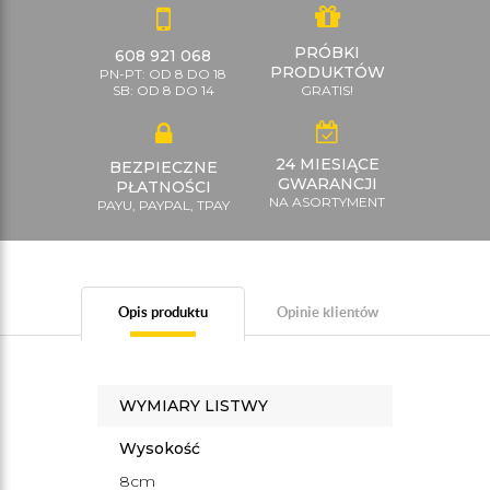
PRÓBKI
608 921 068
PRODUKTÓW
PN-PT: OD 8 DO 18
SB: OD 8 DO 14
GRATIS!
24 MIESIĄCE
BEZPIECZNE
GWARANCJI
PŁATNOŚCI
NA ASORTYMENT
PAYU, PAYPAL, TPAY
Opis produktu
Opinie klientów
WYMIARY LISTWY
Wysokość
8cm