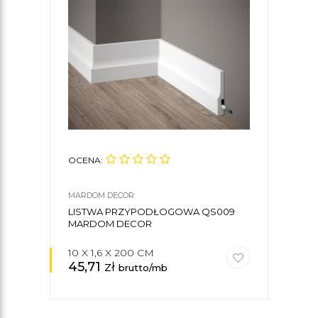
OCENA:
OCE
MARDOM DECOR
CREA
LISTWA PRZYPODŁOGOWA QS009
LIS
MARDOM DECOR
CREA
10 X 1,6 X 200 CM
8 X 
45,71
zł
26
brutto/mb