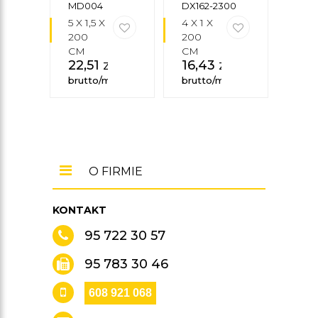
MD004
DX162-2300
SX18
MARDOM
5 X 1,5 X
4 X 1 X
13,8
DECOR
200
200
2,2 X
CM
CM
200
22,51
zł
16,43
zł
CM
58
brutto/mb
brutto/mb
brut
O FIRMIE
KONTAKT
95 722 30 57
95 783 30 46
608 921 068