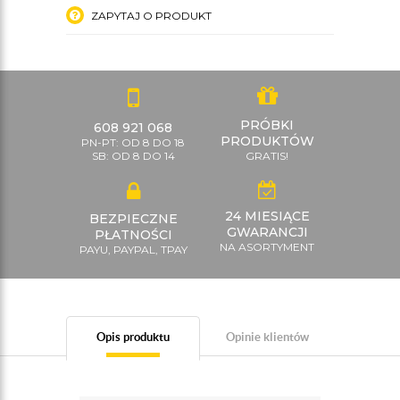
ZAPYTAJ O PRODUKT
PRÓBKI
608 921 068
PRODUKTÓW
PN-PT: OD 8 DO 18
SB: OD 8 DO 14
GRATIS!
24 MIESIĄCE
BEZPIECZNE
GWARANCJI
PŁATNOŚCI
NA ASORTYMENT
PAYU, PAYPAL, TPAY
Opis produktu
Opinie klientów