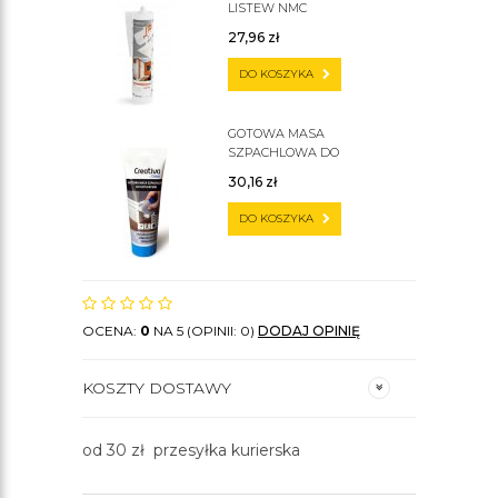
LISTEW NMC
27,96
zł
DO KOSZYKA
GOTOWA MASA
SZPACHLOWA DO
SZTUKATERII C200
30,16
zł
DO KOSZYKA
OCENA:
0
NA 5 (OPINII: 0)
DODAJ OPINIĘ
KOSZTY DOSTAWY
od 30 zł przesyłka kurierska