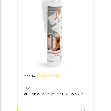
OCENA:
OCE
NMC
NMC
KLEJ MONTAŻOWY DO LISTEW NMC
LIS
80 X