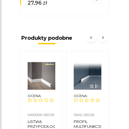
27,96
zł
29,
Produkty podobne
OCENA:
OCENA:
OCE
MARDOM DECOR
ORAC DECOR
ORAC
LISTWA
PROFIL
LIS
PRZYPODŁOGOWA
MULTIFUNKCJONALNY
PRZ