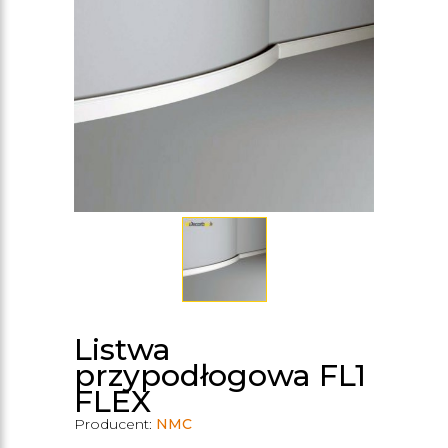
Listwa
przypodłogowa FL1
FLEX
Producent:
NMC