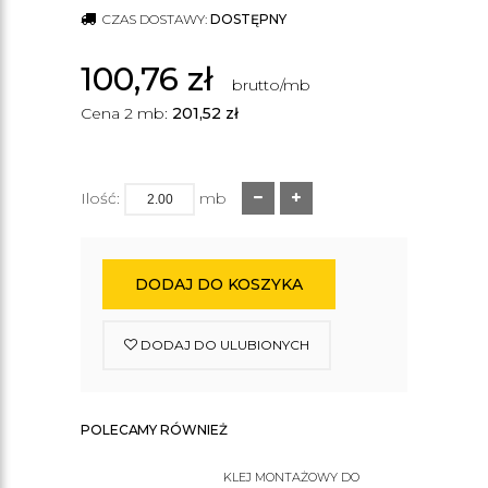
CZAS DOSTAWY:
DOSTĘPNY
100,76
zł
brutto/mb
Cena 2 mb:
201,52
zł
Ilość:
mb
DODAJ DO KOSZYKA
DODAJ DO ULUBIONYCH
POLECAMY RÓWNIEŻ
KLEJ MONTAŻOWY DO