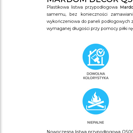
Plastikowa listwa przypodłogowa
Mard
samemu, bez konieczności zamawiania
wykończeniowa do paneli podłogowych zos
wymaganej długości przy pomocy piłki ręc
Nowoczesna listwa przypodłogowa QS009 b