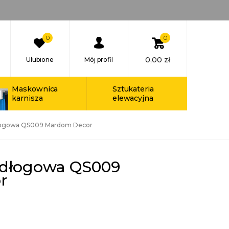
0
0
0,00
zł
Ulubione
Mój profil
Maskownica
Sztukateria
karnisza
elewacyjna
dłogowa QS009 Mardom Decor
odłogowa QS009
r