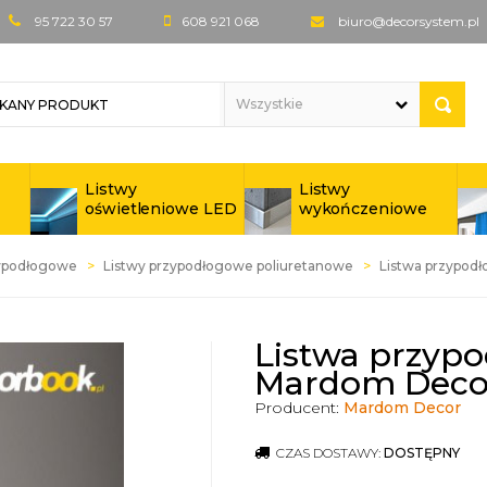
95 722 30 57
608 921 068
biuro@decorsystem.pl
Listwy
Listwy
oświetleniowe LED
wykończeniowe
zypodłogowe
Listwy przypodłogowe poliuretanowe
Listwa przypo
Listwa przyp
Mardom Deco
Producent:
Mardom Decor
CZAS DOSTAWY:
DOSTĘPNY