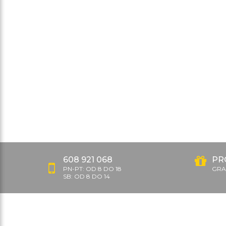
608 921 068
PR
PN-PT: OD 8 DO 18
GRAT
SB: OD 8 DO 14