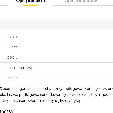
Opis produktu
Opinie klientów
10cm
1,6cm
200 cm
Poliuretanowe
na klej
Decor
- elegancka, biała listwa przypodłogowa o prostym wzo
ble. Listwa podłogowa sprzedawana jest w kolorze białym, jedn
wej lub silikonowej, zmienimy jej kolorystykę.
009