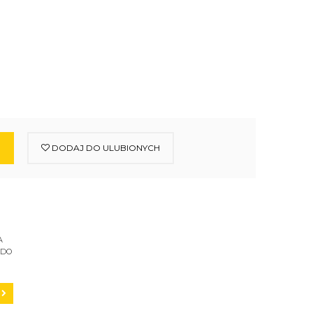
DODAJ DO ULUBIONYCH
A
 DO
C200