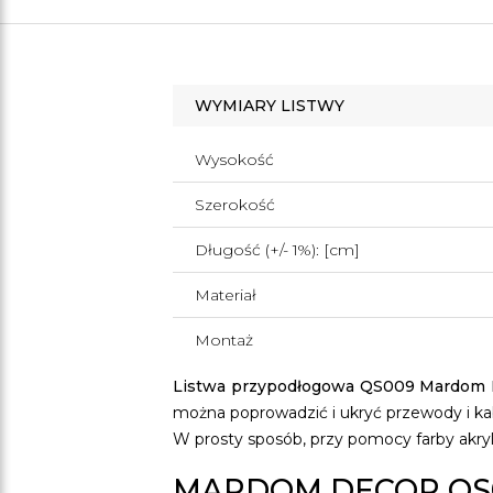
WYMIARY LISTWY
Wysokość
Szerokość
Długość (+/- 1%): [cm]
Materiał
Montaż
Listwa przypodłogowa QS009 Mardom 
można poprowadzić i ukryć przewody i ka
W prosty sposób, przy pomocy farby akrylo
MARDOM DECOR QS