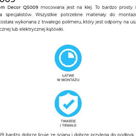
om Decor QS009
mocowana jest na klej. To bardzo prosty
 specjalistów. Wszystkie potrzebne materiały do montażu
tała wykonana z trwałego polimeru, który jest odporny na usz
znej lub elektrycznej kątówki.
ardzo dobrze licuje ze ścianą i dobrze przylega do podłogi. Ka