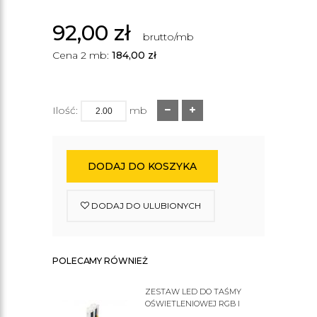
92,00
zł
brutto/mb
Cena 2 mb:
184,00
zł
Ilość:
mb
DODAJ DO KOSZYKA
DODAJ DO ULUBIONYCH
POLECAMY RÓWNIEŻ
ZESTAW LED DO TAŚMY
OŚWIETLENIOWEJ RGB I
ZWYKŁEJ