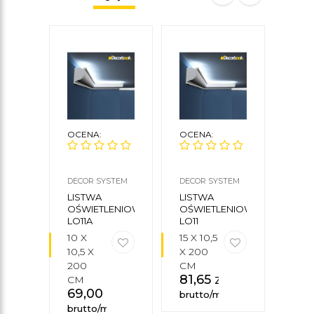
OCENA:
OCENA:
OCE
DECOR SYSTEM
DECOR SYSTEM
DECO
LISTWA
LISTWA
LIS
OŚWIETLENIOWA
OŚWIETLENIOWA
OŚW
LO11A
LO11
LO9
10 X
15 X 10,5
8,5 
10,5 X
X 200
17,5 
200
CM
200
81,65
zł
CM
CM
69,00
zł
97,
brutto/mb
brutto/mb
brut