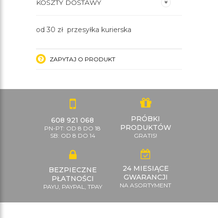
KOSZTY DOSTAWY
od 30 zł przesyłka kurierska
ZAPYTAJ O PRODUKT
PRÓBKI
608 921 068
PRODUKTÓW
PN-PT: OD 8 DO 18
SB: OD 8 DO 14
GRATIS!
24 MIESIĄCE
BEZPIECZNE
GWARANCJI
PŁATNOŚCI
NA ASORTYMENT
PAYU, PAYPAL, TPAY