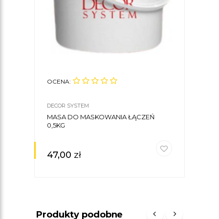
OCENA:
OCE
DECOR SYSTEM
CREA
MASA DO MASKOWANIA ŁĄCZEŃ
KLE
0,5KG
CREA
47,00
zł
30
Produkty podobne