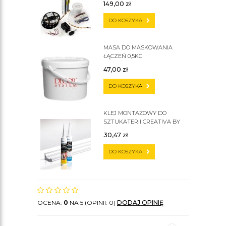
149,00
zł
DO KOSZYKA
MASA DO MASKOWANIA
ŁĄCZEŃ 0,5KG
47,00
zł
DO KOSZYKA
KLEJ MONTAŻOWY DO
SZTUKATERII CREATIVA BY
CEZAR C300
30,47
zł
DO KOSZYKA
OCENA:
0
NA 5 (OPINII: 0)
DODAJ OPINIĘ