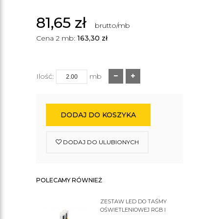
81,65
zł
brutto/mb
Cena 2 mb:
163,30
zł
Ilość:
mb
DODAJ DO KOSZYKA
DODAJ DO ULUBIONYCH
POLECAMY RÓWNIEŻ
ZESTAW LED DO TAŚMY
OŚWIETLENIOWEJ RGB I
ZWYKŁEJ