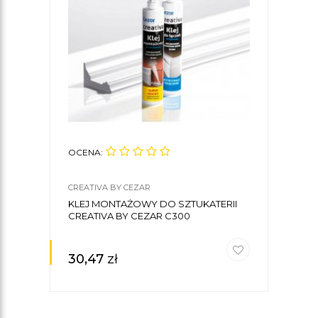
OCENA:
OCE
CREATIVA BY CEZAR
DECO
KLEJ MONTAŻOWY DO SZTUKATERII
ZES
CREATIVA BY CEZAR C300
OŚWI
30,47
zł
14