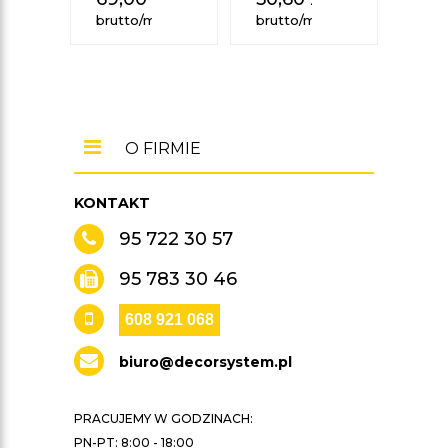
brutto/mb
brutto/mb
brut
O FIRMIE
KONTAKT
95 722 30 57
95 783 30 46
608 921 068
biuro@decorsystem.pl
PRACUJEMY W GODZINACH:
PN-PT: 8:00 - 18:00