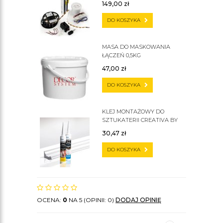
149,00
zł
DO KOSZYKA
MASA DO MASKOWANIA
ŁĄCZEŃ 0,5KG
47,00
zł
DO KOSZYKA
KLEJ MONTAŻOWY DO
SZTUKATERII CREATIVA BY
CEZAR C300
30,47
zł
DO KOSZYKA
OCENA:
0
NA 5 (OPINII: 0)
DODAJ OPINIĘ