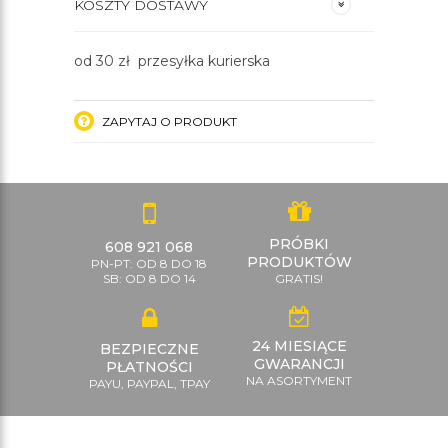
KOSZTY DOSTAWY
od 30 zł przesyłka kurierska
ZAPYTAJ O PRODUKT
PRÓBKI
608 921 068
PRODUKTÓW
PN-PT: OD 8 DO 18
SB: OD 8 DO 14
GRATIS!
24 MIESIĄCE
BEZPIECZNE
GWARANCJI
PŁATNOŚCI
NA ASORTYMENT
PAYU, PAYPAL, TPAY