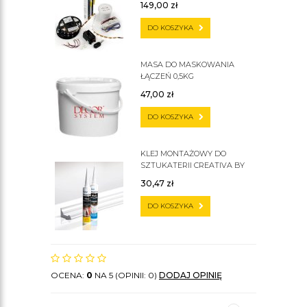
149,00
zł
DO KOSZYKA
MASA DO MASKOWANIA
ŁĄCZEŃ 0,5KG
47,00
zł
DO KOSZYKA
KLEJ MONTAŻOWY DO
SZTUKATERII CREATIVA BY
CEZAR C300
30,47
zł
DO KOSZYKA
OCENA:
0
NA 5 (OPINII: 0)
DODAJ OPINIĘ