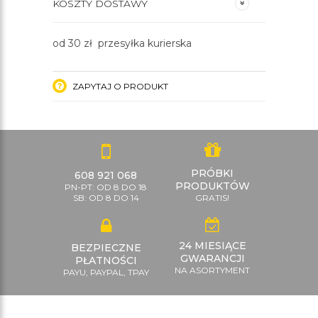
KOSZTY DOSTAWY
od 30 zł przesyłka kurierska
ZAPYTAJ O PRODUKT
PRÓBKI
608 921 068
PRODUKTÓW
PN-PT: OD 8 DO 18
SB: OD 8 DO 14
GRATIS!
24 MIESIĄCE
BEZPIECZNE
GWARANCJI
PŁATNOŚCI
NA ASORTYMENT
PAYU, PAYPAL, TPAY