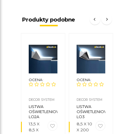
Produkty podobne
OCENA:
OCENA:
OCE
DECOR SYSTEM
DECOR SYSTEM
DECO
LISTWA
LISTWA
LIS
OŚWIETLENIOWA
OŚWIETLENIOWA
OŚW
LO2A
LO3
LO11
13,5 X
8,5 X 10
10 X
8,5 X
X 200
10,5 