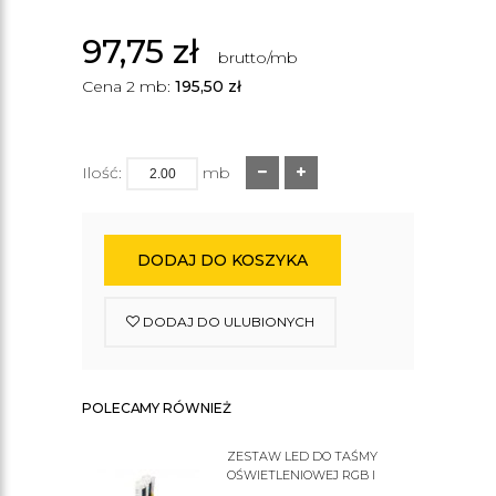
97,75
zł
brutto/mb
Cena 2 mb:
195,50
zł
Ilość:
mb
DODAJ DO KOSZYKA
DODAJ DO ULUBIONYCH
POLECAMY RÓWNIEŻ
ZESTAW LED DO TAŚMY
OŚWIETLENIOWEJ RGB I
ZWYKŁEJ