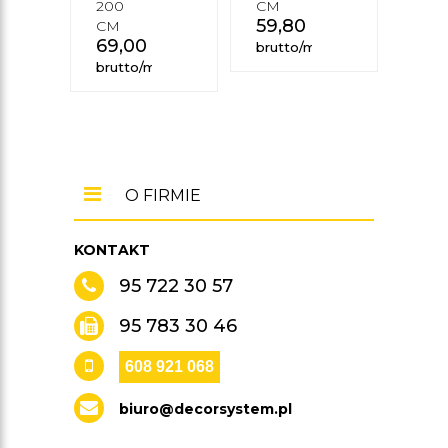
200
CM
200
59,80
zł
CM
CM
69,00
zł
69
brutto/mb
brutto/mb
brut
O FIRMIE
KONTAKT
95 722 30 57
95 783 30 46
608 921 068
biuro@decorsystem.pl