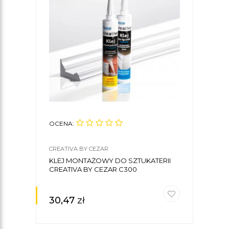
OCENA:
OCE
CREATIVA BY CEZAR
DECO
KLEJ MONTAŻOWY DO SZTUKATERII
MAS
CREATIVA BY CEZAR C300
0,5K
30,47
zł
47