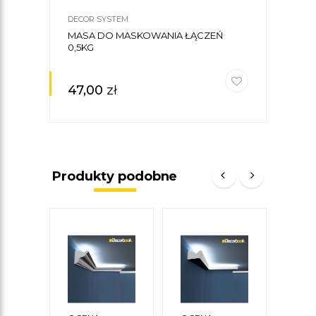
DECOR SYSTEM
CREA
MASA DO MASKOWANIA ŁĄCZEŃ
KLE
0,5KG
CREA
47,00
zł
30
Produkty podobne