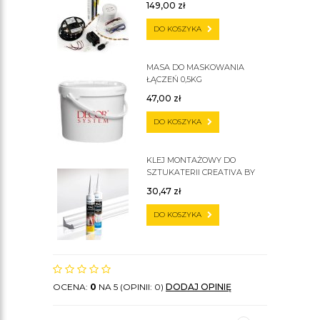
149,00
zł
DO KOSZYKA
MASA DO MASKOWANIA
ŁĄCZEŃ 0,5KG
47,00
zł
DO KOSZYKA
KLEJ MONTAŻOWY DO
SZTUKATERII CREATIVA BY
CEZAR C300
30,47
zł
DO KOSZYKA
OCENA:
0
NA 5 (OPINII: 0)
DODAJ OPINIĘ