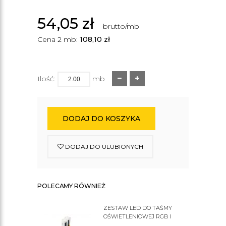
54,05
zł
brutto/mb
Cena 2 mb:
108,10
zł
Ilość:
mb
DODAJ DO KOSZYKA
DODAJ DO ULUBIONYCH
POLECAMY RÓWNIEŻ
ZESTAW LED DO TAŚMY
OŚWIETLENIOWEJ RGB I
ZWYKŁEJ