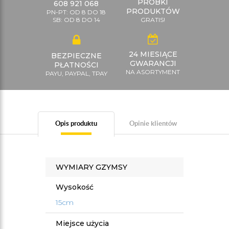
PRÓBKI
608 921 068
PRODUKTÓW
PN-PT: OD 8 DO 18
SB: OD 8 DO 14
GRATIS!
24 MIESIĄCE
BEZPIECZNE
GWARANCJI
PŁATNOŚCI
NA ASORTYMENT
PAYU, PAYPAL, TPAY
Opis produktu
Opinie klientów
WYMIARY GZYMSY
Wysokość
15cm
Miejsce użycia