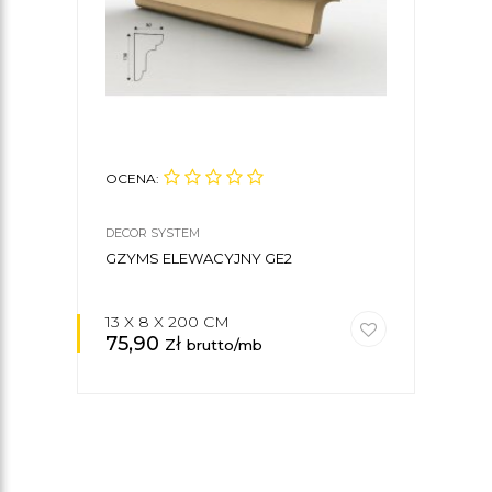
OCENA:
OCE
DECOR SYSTEM
DECO
GZYMS ELEWACYJNY GE2
GZY
13 X 8 X 200 CM
15 X
75,90
zł
94
brutto/mb