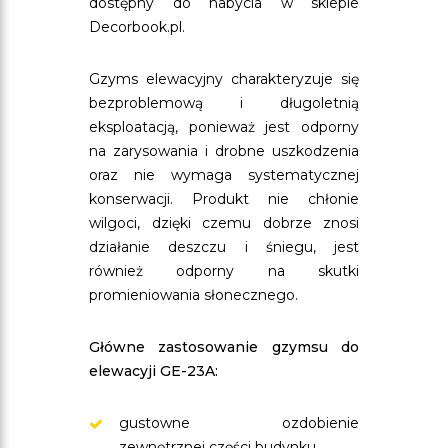
dostępny do nabycia w sklepie
Decorbook.pl.
Gzyms elewacyjny charakteryzuje się
bezproblemową i długoletnią
eksploatacją, ponieważ jest odporny
na zarysowania i drobne uszkodzenia
oraz nie wymaga systematycznej
konserwacji. Produkt nie chłonie
wilgoci, dzięki czemu dobrze znosi
działanie deszczu i śniegu, jest
również odporny na skutki
promieniowania słonecznego.
Główne zastosowanie gzymsu do
elewacyji GE-23A:
gustowne ozdobienie
zewnętrznej części budynku,