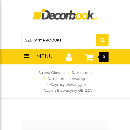
MENU
0
Strona Główna
Sztukateria
Sztukateria elewacyjna
Gzymsy elewacyjne
Gzyms Elewacyjny GE-23A