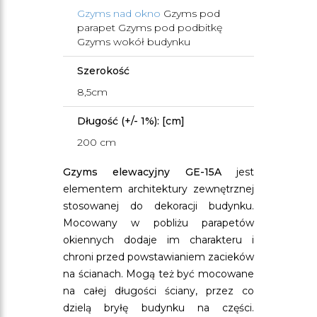
Gzyms nad okno
Gzyms pod
parapet Gzyms pod podbitkę
Gzyms wokół budynku
Szerokość
8,5cm
Długość (+/- 1%): [cm]
200 cm
Gzyms elewacyjny GE-15A
jest
elementem architektury zewnętrznej
stosowanej do dekoracji budynku.
Mocowany w pobliżu parapetów
okiennych dodaje im charakteru i
chroni przed powstawianiem zacieków
na ścianach. Mogą też być mocowane
na całej długości ściany, przez co
dzielą bryłę budynku na części.