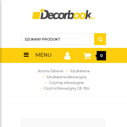
MENU
0
Strona Główna
Sztukateria
Sztukateria elewacyjna
Gzymsy elewacyjne
Gzyms Elewacyjny GE-15A