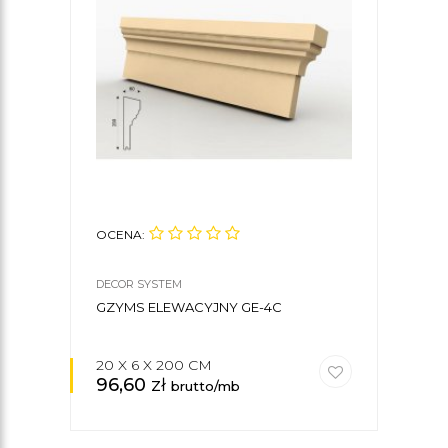
OCENA:
OCE
DECOR SYSTEM
DECO
GZYMS ELEWACYJNY GE-4C
GZY
20 X 6 X 200 CM
16 X
96,60
zł
92
brutto/mb