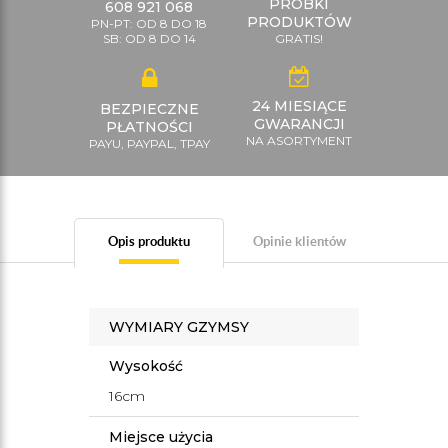
PRÓBKI
608 921 068
PRODUKTÓW
PN-PT: OD 8 DO 18
SB: OD 8 DO 14
GRATIS!
24 MIESIĄCE
BEZPIECZNE
GWARANCJI
PŁATNOŚCI
NA ASORTYMENT
PAYU, PAYPAL, TPAY
Opis produktu
Opinie klientów
WYMIARY GZYMSY
Wysokość
16cm
Miejsce użycia