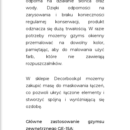
odporna na działanie słońca oraz
wody. Dzięki odporności na
zarysowania i braku konieczności
regularnej konserwacji, produkt
odznacza się dużą trwałością. W razie
potrzeby możemy gzyms okienny
przemalować na dowolny kolor,
pamiętając, aby do malowania użyć
farb, które nie zawierają
rozpuszczalników.
W sklepie Decorbook.pl możemy
zakupić masę do maskowania łączeń,
co pozwoli ukryć łączone elementy i
stworzyć spójną i wyróżniającą się
ozdobę.
Główne zastosowanie gzymsu
zewnętrznego GE-15A: