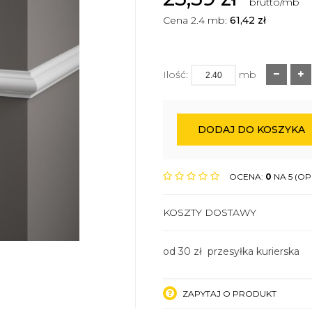
brutto/mb
Cena 2.4 mb:
61,42
zł
Ilość:
mb
DODAJ DO KOSZYKA
OCENA:
0
NA 5 (OPI
KOSZTY DOSTAWY
od 30 zł przesyłka kurierska
ZAPYTAJ O PRODUKT