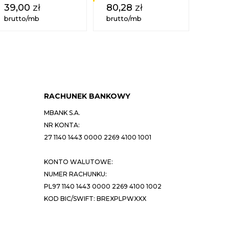
39,00
zł
80,28
zł
106
brutto/mb
brutto/mb
brutt
RACHUNEK BANKOWY
MBANK S.A.
NR KONTA:
27 1140 1443 0000 2269 4100 1001
KONTO WALUTOWE:
NUMER RACHUNKU:
PL97 1140 1443 0000 2269 4100 1002
KOD BIC/SWIFT: BREXPLPWXXX