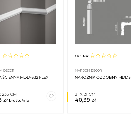
:
OCENA:
M DECOR
MARDOM DECOR
A ŚCIENNA MDD-332 FLEX
NAROŻNIK OZDOBNY MDD33
 X 235 CM
21 X 21 CM
3
zł
40,39
zł
brutto/mb