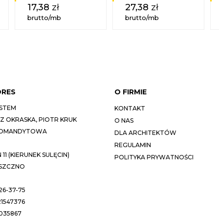
17,38
zł
27,38
zł
brutto/mb
brutto/mb
DRES
O FIRMIE
STEM
KONTAKT
 OKRASKA, PIOTR KRUK
O NAS
KOMANDYTOWA
DLA ARCHITEKTÓW
REGULAMIN
11 (KIERUNEK SULĘCIN)
POLITYKA PRYWATNOŚCI
ESZCZNO
26-37-75
1547376
035867