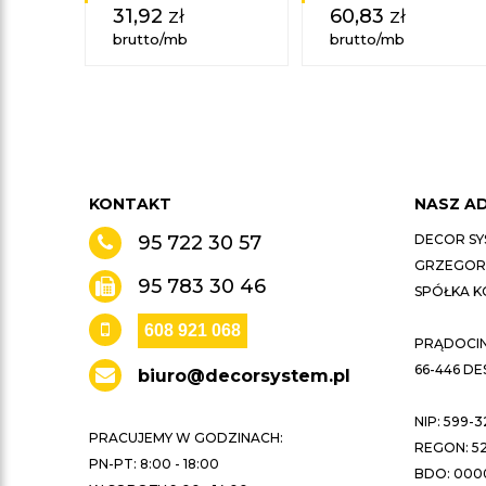
31,92
zł
60,83
zł
brutto/mb
brutto/mb
KONTAKT
NASZ A
95 722 30 57
DECOR SY
GRZEGORZ
95 783 30 46
SPÓŁKA 
608 921 068
PRĄDOCIN 
66-446 D
biuro@decorsystem.pl
NIP: 599-3
PRACUJEMY W GODZINACH:
REGON: 52
PN-PT: 8:00 - 18:00
BDO: 000