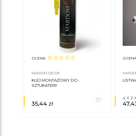
OCENA:
OCENA
MARDOM DECOR
MARDO
KLEJ MONTAŻOWY DO
LISTW
SZTUKATERII
4 X 2
35,44
zł
47,4