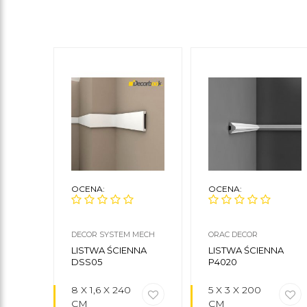
OCENA:
OCENA:
DECOR SYSTEM MECH
ORAC DECOR
LISTWA ŚCIENNA
LISTWA ŚCIENNA
DSS05
P4020
8 X 1,6 X 240
5 X 3 X 200
CM
CM