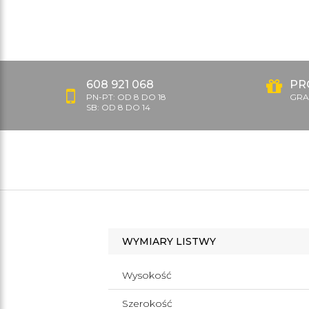
608 921 068
PR
PN-PT: OD 8 DO 18
GRAT
SB: OD 8 DO 14
WYMIARY LISTWY
Wysokość
Szerokość