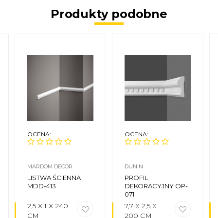
Produkty podobne
OCENA:
OCENA:
MARDOM DECOR
DUNIN
LISTWA ŚCIENNA
PROFIL
MDD-413
DEKORACYJNY OP-
071
2,5 X 1 X 240
7,7 X 2,5 X
CM
200 CM