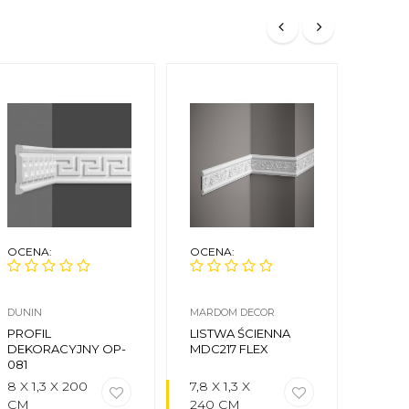
OCENA:
OCENA:
OCEN
DUNIN
MARDOM DECOR
NMC
PROFIL
LISTWA ŚCIENNA
LISTW
DEKORACYJNY OP-
MDC217 FLEX
Z60
081
8 X 1,3 X 200
7,8 X 1,3 X
21 X 
CM
240 CM
CM