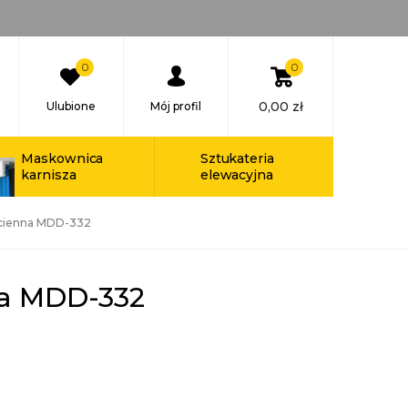
0
0
0,00
zł
Ulubione
Mój profil
Maskownica
Sztukateria
karnisza
elewacyjna
Ścienna MDD-332
na MDD-332