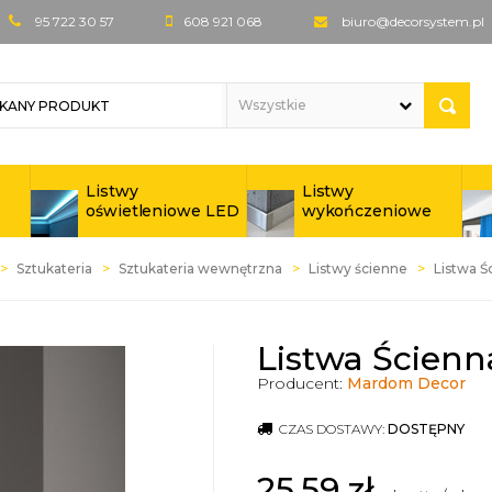
95 722 30 57
608 921 068
biuro@decorsystem.pl
Listwy
Listwy
oświetleniowe LED
wykończeniowe
Sztukateria
Sztukateria wewnętrzna
Listwy ścienne
Listwa 
Listwa Ścien
Producent:
Mardom Decor
CZAS DOSTAWY:
DOSTĘPNY
25,59
zł