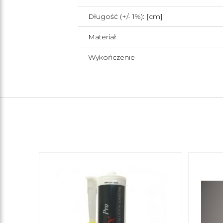
Długość (+/- 1%): [cm]
Materiał
Wykończenie