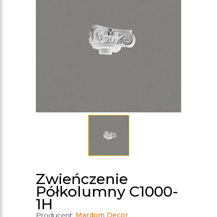
Zwieńczenie
Półkolumny C1000-
1H
Producent:
Mardom Decor