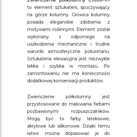
Zwieńczenie półkolumny C1000-1H
to element sztukaterii, spoczywający
na górze kolumny. Głowica kolumny
posiada eleganckie zdobienia z
motywami roślinnymi. Element został
wykonany z odpornego na
uszkodzenia mechaniczne i trudne
warunki atmosferyczne poliuretanu.
Sztukateria elewacyjna jest niezwykle
lekka i szybka w montażu. Po
zamontowaniu nie ma konieczności
dodatkowej konserwacji produktów.
Zwieńczenie półkolumny jest
przystosowane do malowania farbami
pozbawionymi rozpuszczalników.
Mogą być to farby lateksowe,
akrylowe lub silikonowe. Dzięki temu
łatwo można dopasować je do