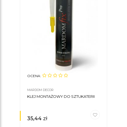
OCENA:
OCE
MARDOM DECOR
MARD
KLEJ MONTAŻOWY DO SZTUKATERII
POD
Ø15 
35,44
zł
197