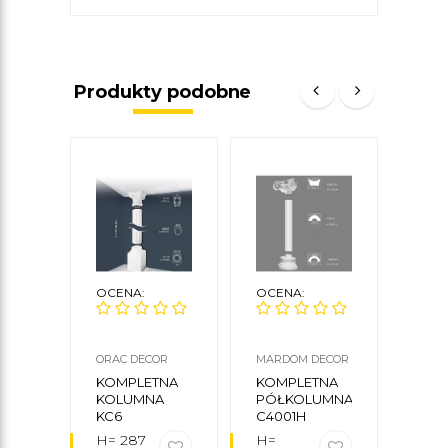
Produkty podobne
OCENA:
OCENA:
OCE
ORAC DECOR
MARDOM DECOR
MARD
KOMPLETNA
KOMPLETNA
KOM
KOLUMNA
PÓŁKOLUMNA
KOL
KC6
C4001H
C300
H= 287
H=
H=