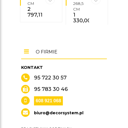
CM
268,5
265,
2
CM
CM
797,11
zł
1
2
330,00
zł
763
O FIRMIE
KONTAKT
95 722 30 57
95 783 30 46
608 921 068
biuro@decorsystem.pl