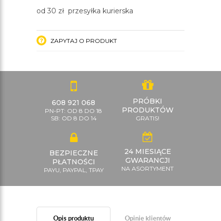
od 30 zł przesyłka kurierska
ZAPYTAJ O PRODUKT
PRÓBKI
608 921 068
PRODUKTÓW
PN-PT: OD 8 DO 18
SB: OD 8 DO 14
GRATIS!
24 MIESIĄCE
BEZPIECZNE
GWARANCJI
PŁATNOŚCI
NA ASORTYMENT
PAYU, PAYPAL, TPAY
Opis produktu
Opinie klientów