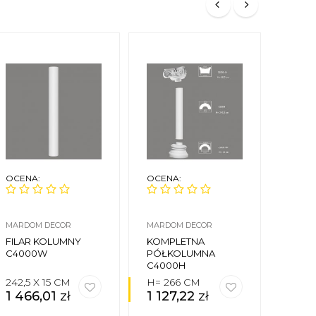
OCENA:
OCENA:
OCEN
MARDOM DECOR
MARDOM DECOR
ORAC 
FILAR KOLUMNY
KOMPLETNA
KOMP
C4000W
PÓŁKOLUMNA
KOLU
C4000H
242,5 X 15 CM
H= 266 CM
H= 2
1 466,01
zł
1 127,22
zł
2 51