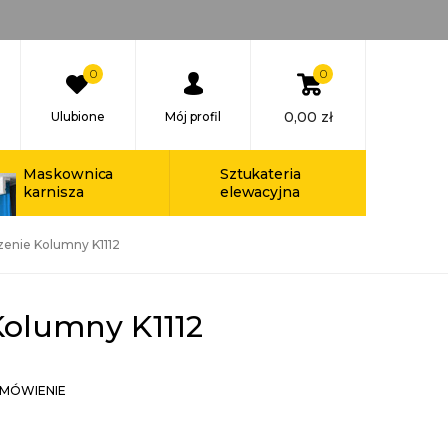
0
0
0,00
zł
Ulubione
Mój profil
Maskownica
Sztukateria
karnisza
elewacyjna
enie Kolumny K1112
Kolumny K1112
MÓWIENIE