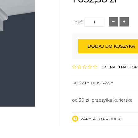
Ilość:
DODAJ DO KOSZYKA
OCENA:
0
NA 5 (OPI
KOSZTY DOSTAWY
od 30 zł przesyłka kurierska
ZAPYTAJ O PRODUKT