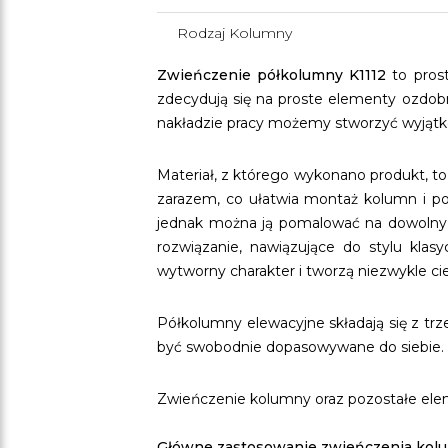
Rodzaj Kolumny
Zwieńczenie półkolumny K1112
to prost
zdecydują się na proste elementy ozdobn
nakładzie pracy możemy stworzyć wyjąt
Materiał, z którego wykonano produkt, to
zarazem, co ułatwia montaż kolumn i p
jednak można ją pomalować na dowolny k
rozwiązanie, nawiązujące do stylu klas
wytworny charakter i tworzą niezwykle 
Półkolumny elewacyjne składają się z t
być swobodnie dopasowywane do siebie.
Zwieńczenie kolumny oraz pozostałe elem
Główne zastosowanie zwieńczenia kolu