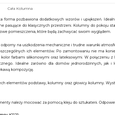
Cała Kolumna
a forma pozbawiona dodatkowych wzorów i upiększeń. Idealne
e pasujące do klasycznych przestrzeni. Kolumny do pokoju sta
kowe pomieszczenia, które będą zachwycać swoim wyglądem.
 odporny na uszkodzenia mechaniczne i trudne warunki atmosfer
oszczególnych ich elementów. Po zamontowaniu nie ma koniec
olor farbami silikonowymi oraz lateksowymi. W połączeniu z k
ycznego. Idealne zarówno dla domów jednorodzinnych, jak i 
ciekawą kompozycję.
rzech elementów podstawy, kolumny oraz głowicy kolumny. Wyst
enty należy mocować za pomocą kleju do sztukaterii. Odpowiedn
mny K1121: