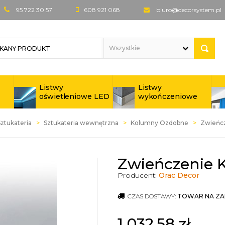
95 722 30 57
608 921 068
biuro@decorsystem.pl
Listwy
Listwy
oświetleniowe LED
wykończeniowe
Sztukateria
Sztukateria wewnętrzna
Kolumny Ozdobne
Zwieńcz
Zwieńczenie 
Producent:
Orac Decor
CZAS DOSTAWY:
TOWAR NA ZA
1 032,58
zł