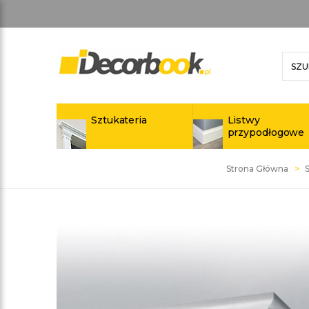
Sztukateria
Listwy
przypodłogowe
Strona Główna