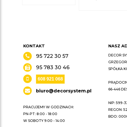
KONTAKT
NASZ A
95 722 30 57
DECOR SY
GRZEGORZ
95 783 30 46
SPÓŁKA 
608 921 068
PRĄDOCIN 
66-446 D
biuro@decorsystem.pl
NIP: 599-3
PRACUJEMY W GODZINACH:
REGON: 52
PN-PT: 8:00 - 18:00
BDO: 000
W SOBOTY 9:00 - 14:00