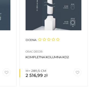
OCENA:
OCEN
ORAC DECOR
ORAC 
KOMPLETNA KOLUMNA KD2
KOMP
H= 289,5 CM
H= 2
2 516,99
zł
1 88