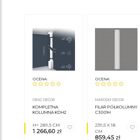
OCENA:
OCENA:
ORAC DECOR
MARDOM DECOR
KOMPLETNA
FILAR PÓŁKOLUMNY
KOLUMNA KDH2
C3001H
H= 289,5 CM
239,5 X 18
1 266,60
zł
CM
859,45
zł