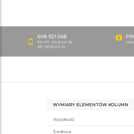
608 921 068
PR
PN-PT: OD 8 DO 18
GRAT
SB: OD 8 DO 14
WYMIARY ELEMENTÓW KOLUMN
Wysokość
Średnica