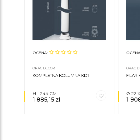
OCENA:
OCENA
ORAC DECOR
ORAC D
KOMPLETNA KOLUMNA KD1
FILAR
H= 244 CM
Ø 22 
1 885,15
zł
1 90