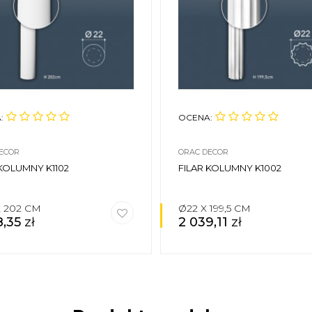
:
OCENA:
ECOR
ORAC DECOR
 KOLUMNY K1102
FILAR KOLUMNY K1002
X 202 CM
Ø22 X 199,5 CM
8,35
zł
2 039,11
zł