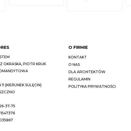
DRES
O FIRMIE
STEM
KONTAKT
 OKRASKA, PIOTR KRUK
O NAS
KOMANDYTOWA
DLA ARCHITEKTÓW
REGULAMIN
11 (KIERUNEK SULĘCIN)
POLITYKA PRYWATNOŚCI
ESZCZNO
26-37-75
1547376
035867