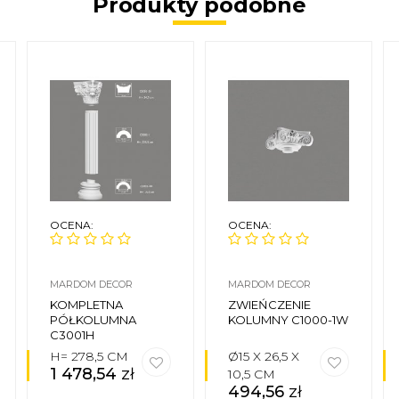
Produkty podobne
OCENA:
OCENA:
MARDOM DECOR
MARDOM DECOR
KOMPLETNA
ZWIEŃCZENIE
PÓŁKOLUMNA
KOLUMNY C1000-1W
C3001H
H= 278,5 CM
Ø15 X 26,5 X
1 478,54
zł
10,5 CM
494,56
zł