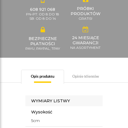
PRÓBKI
608 921 068
PRODUKTÓW
PN-PT: OD 8 DO 18
SB: OD 8 DO 14
GRATIS!
24 MIESIĄCE
BEZPIECZNE
GWARANCJI
PŁATNOŚCI
NA ASORTYMENT
PAYU, PAYPAL, TPAY
Opis produktu
Opinie klientów
WYMIARY LISTWY
Wysokość
5cm