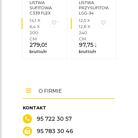
CEZAR
LISTWA
LISTWA
LIS
SUFITOWA
PRZYSUFITOWA
SUF
C339 FLEX
LGG-34
CX10
14,1 X
12,5 X
4,4 
6,4 X
12,6 X
4,4 
200
240
200
CM
CM
CM
279,05
zł
97,75
zł
25,
brutto/mb
brutto/mb
brut
O FIRMIE
KONTAKT
95 722 30 57
95 783 30 46