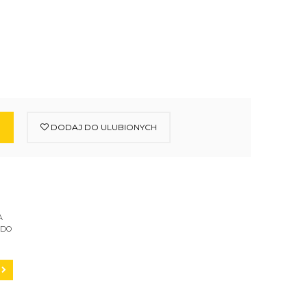
DODAJ DO ULUBIONYCH
A
 DO
C200