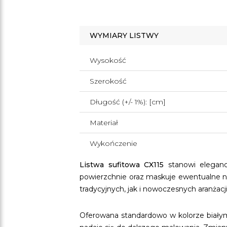
WYMIARY LISTWY
Wysokość
Szerokość
Długość (+/- 1%): [cm]
Materiał
Wykończenie
Listwa sufitowa CX115
stanowi eleganc
powierzchnie oraz maskuje ewentualne ni
tradycyjnych, jak i nowoczesnych aranżacj
Oferowana standardowo w kolorze białym 