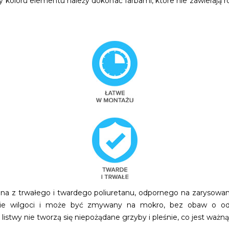
 koloru elementu należy dokonać farbami, które nie zawierają r
na z trwałego i twardego poliuretanu, odpornego na zarysowan
onie wilgoci i może być zmywany na mokro, bez obaw o odk
istwy nie tworzą się niepożądane grzyby i pleśnie, co jest ważną