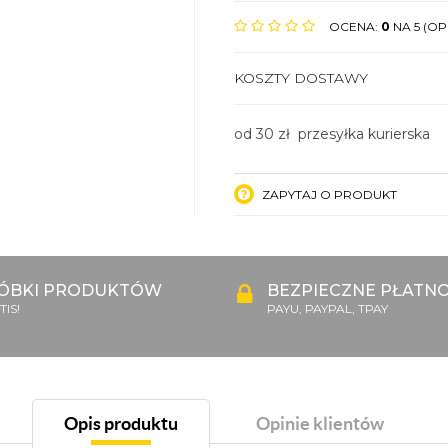
OCENA:
0
NA 5 (OPI
KOSZTY DOSTAWY
od 30 zł przesyłka kurierska
ZAPYTAJ O PRODUKT
ÓBKI PRODUKTÓW
BEZPIECZNE PŁATNO
IS!
PAYU, PAYPAL, TPAY
Opis produktu
Opinie klientów