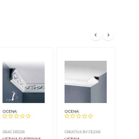
OCENA:
OCENA:
OCEN
ORAC DECOR
CREATIVA BY CEZAR
MARDO
LISTWA SUFITOWA
LISTWA
LIST