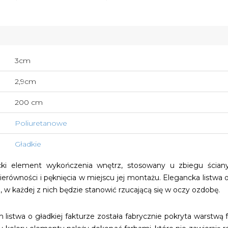
3cm
2,9cm
200 cm
Poliuretanowe
Gładkie
ki element wykończenia wnętrz, stosowany u zbiegu ścian
erówności i pęknięcia w miejscu jej montażu. Elegancka listwa 
i, w każdej z nich będzie stanowić rzucającą się w oczy ozdobę.
listwa o gładkiej fakturze została fabrycznie pokryta warstwą 