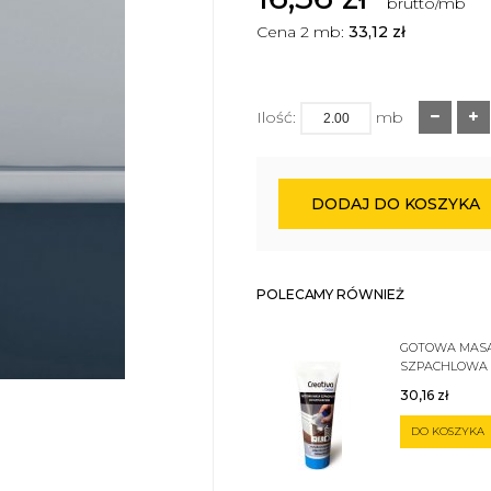
brutto/mb
Cena 2 mb:
33,12
zł
Ilość:
mb
DODAJ DO KOSZYKA
POLECAMY RÓWNIEŻ
GOTOWA MAS
SZPACHLOWA
SZTUKATERII 
30,16
zł
DO KOSZYKA