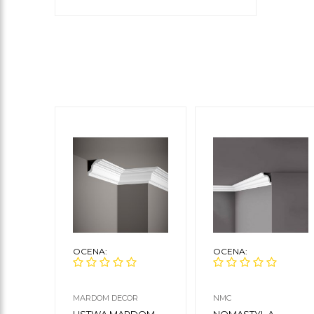
OCENA:
OCENA:
MARDOM DECOR
NMC
LISTWA MARDOM
NOMASTYL A