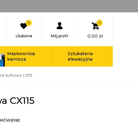
0
0
0,00
zł
Ulubione
Mój profil
Maskownica
Sztukateria
karnisza
elewacyjna
wa Sufitowa CX115
wa CX115
MÓWIENIE