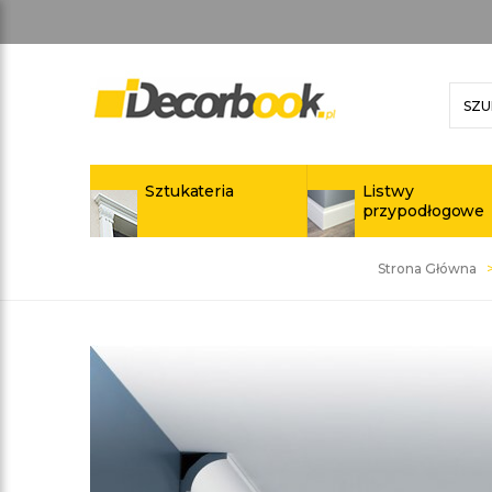
Sztukateria
Listwy
przypodłogowe
Strona Główna