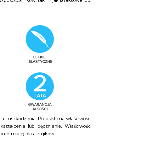
ozpuszczalników, takimi jak lateksowe lub
ia i uszkodzenia. Produkt ma właściwości
ształcenia lub pęcznienie. Właściwości
 informacją dla alergików.