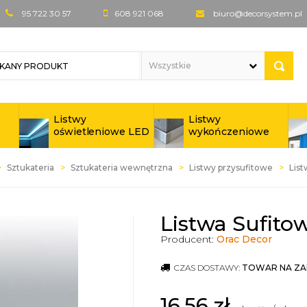
95 722 30 57
608 921 068
biuro@decorsystem.pl
Listwy
Listwy
oświetleniowe LED
wykończeniowe
Sztukateria
Sztukateria wewnętrzna
Listwy przysufitowe
List
Listwa Sufito
Producent:
Orac Decor
CZAS DOSTAWY:
TOWAR NA ZA
16,56
zł