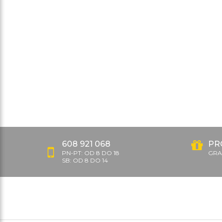
608 921 068
PR
PN-PT: OD 8 DO 18
GRAT
SB: OD 8 DO 14