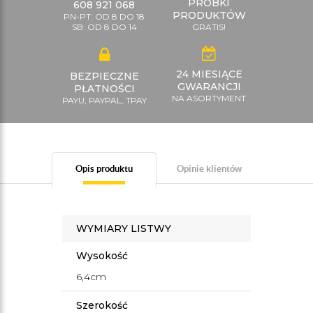
PRÓBKI
608 921 068
PRODUKTÓW
PN-PT: OD 8 DO 18
SB: OD 8 DO 14
GRATIS!
24 MIESIĄCE
BEZPIECZNE
GWARANCJI
PŁATNOŚCI
NA ASORTYMENT
PAYU, PAYPAL, TPAY
Opis produktu
Opinie klientów
WYMIARY LISTWY
Wysokość
6,4cm
Szerokość