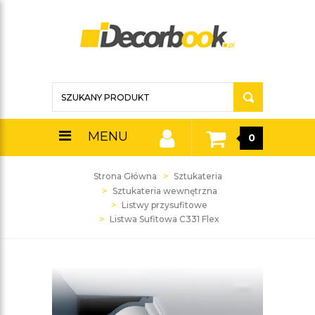
MENU
0
Strona Główna
Sztukateria
Sztukateria wewnętrzna
Listwy przysufitowe
Listwa Sufitowa C331 Flex