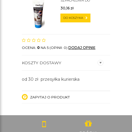
SZPACHLOWA DO
SZTUKATERII C200
30,16
zł
DO KOSZYKA
OCENA:
0
NA 5 (OPINII: 0)
DODAJ OPINIĘ
KOSZTY DOSTAWY
od 30 zł przesyłka kurierska
ZAPYTAJ O PRODUKT