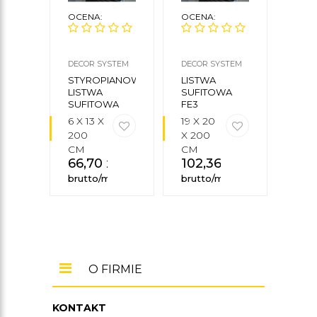
OCENA:
OCENA:
OCE
DECOR SYSTEM
DECOR SYSTEM
ORAC
STYROPIANOWA
LISTWA
LIS
LISTWA
SUFITOWA
SUF
SUFITOWA
FE3
C34
LP5
6 X 13 X
19 X 20
35 X
200
X 200
27,3
CM
CM
200
66,70
zł
102,36
zł
CM
37
brutto/mb
brutto/mb
brut
O FIRMIE
KONTAKT