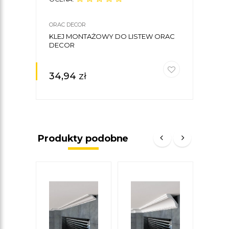
ORAC DECOR
ORAC
KLEJ MONTAŻOWY DO LISTEW ORAC
LIST
DECOR
6,4 
34,94
zł
90
Produkty podobne