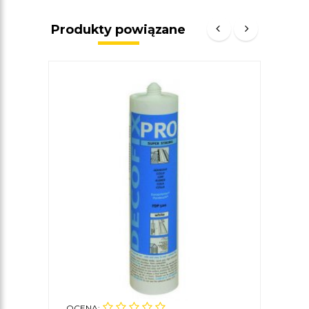
Produkty powiązane
OCENA:
OCE