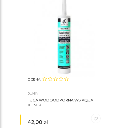
OCENA:
OCE
DUNIN
DUNI
FUGA WODOODPORNA WS AQUA
SPO
JOINER
FIBE
42,00
zł
33