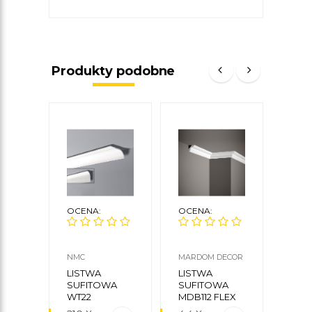
Produkty podobne
OCENA:
OCENA:
OCE
NMC
MARDOM DECOR
ORAC
LISTWA
LISTWA
LIS
SUFITOWA
SUFITOWA
SUF
WT22
MDB112 FLEX
C218
MARDOM