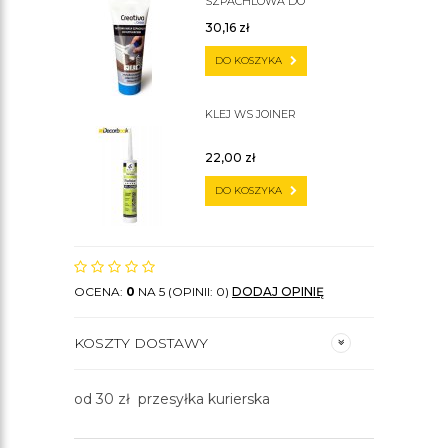
SZPACHLOWA DO
SZTUKATERII C200
30,16
zł
DO KOSZYKA
KLEJ WS JOINER
22,00
zł
DO KOSZYKA
OCENA:
0
NA 5 (OPINII: 0)
DODAJ OPINIĘ
KOSZTY DOSTAWY
od 30 zł przesyłka kurierska