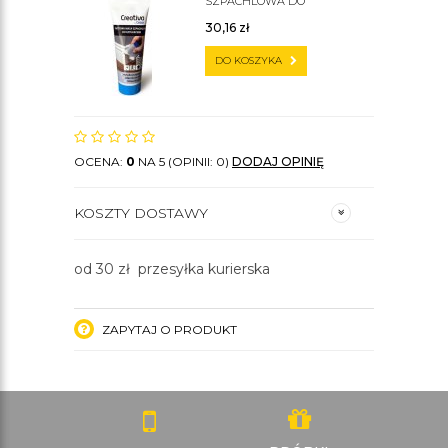
SZPACHLOWA DO
SZTUKATERII C200
30,16
zł
DO KOSZYKA
OCENA:
0
NA 5 (OPINII: 0)
DODAJ OPINIĘ
KOSZTY DOSTAWY
od 30 zł przesyłka kurierska
ZAPYTAJ O PRODUKT