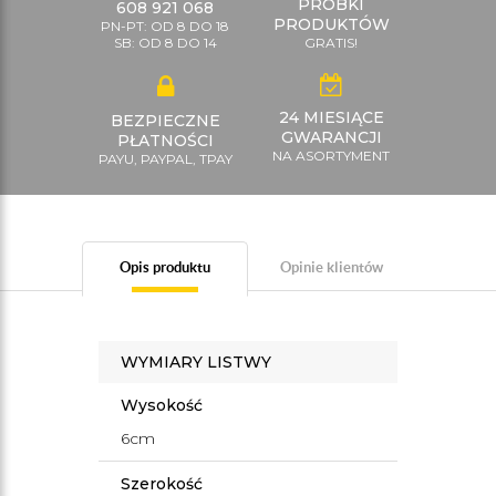
PRÓBKI
608 921 068
PRODUKTÓW
PN-PT: OD 8 DO 18
SB: OD 8 DO 14
GRATIS!
24 MIESIĄCE
BEZPIECZNE
GWARANCJI
PŁATNOŚCI
NA ASORTYMENT
PAYU, PAYPAL, TPAY
Opis produktu
Opinie klientów
WYMIARY LISTWY
Wysokość
6cm
Szerokość