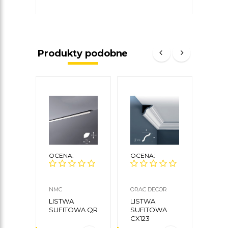
Produkty podobne
OCENA:
OCENA:
OCE
NMC
ORAC DECOR
NMC
LISTWA
LISTWA
LIS
SUFITOWA QR
SUFITOWA
SUF
CX123