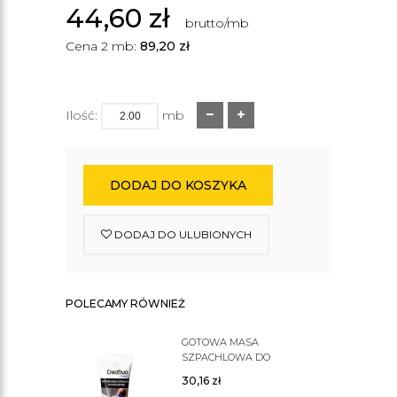
44,60
zł
brutto/mb
Cena 2 mb:
89,20
zł
Ilość:
mb
DODAJ DO KOSZYKA
DODAJ DO ULUBIONYCH
POLECAMY RÓWNIEŻ
GOTOWA MASA
SZPACHLOWA DO
SZTUKATERII C200
30,16
zł