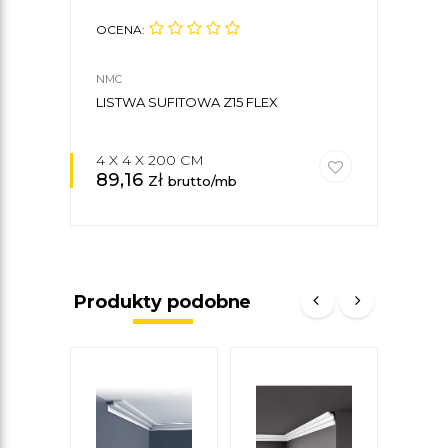
OCENA:
OCE
NMC
NMC
LISTWA SUFITOWA Z15 FLEX
KLE
4 X 4 X 200 CM
89,16
zł
27,
brutto/mb
Produkty podobne