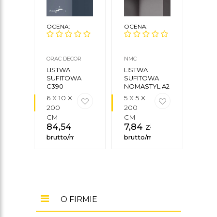
OCENA:
OCENA:
OCE
ORAC DECOR
NMC
MARD
LISTWA
LISTWA
LIS
SUFITOWA
SUFITOWA
SUF
C390
NOMASTYL A2
MDB
NMC
MA
6 X 10 X
5 X 5 X
10 X
DEC
200
200
X 2
CM
CM
CM
84,54
zł
7,84
zł
78
brutto/mb
brutto/mb
brut
O FIRMIE