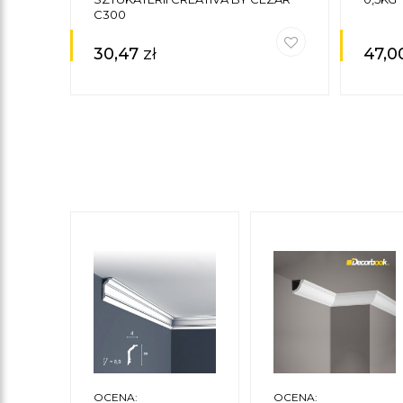
C300
30,47
zł
47,0
OCENA:
OCENA: