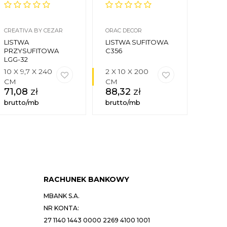
CREATIVA BY CEZAR
ORAC DECOR
MARDO
LISTWA
LISTWA SUFITOWA
LIST
PRZYSUFITOWA
C356
MDA2
LGG-32
DECO
10 X 9,7 X 240
2 X 10 X 200
7,8 X 
CM
CM
200 
71,08
zł
88,32
zł
50,
brutto/mb
brutto/mb
brutt
RACHUNEK BANKOWY
MBANK S.A.
NR KONTA:
27 1140 1443 0000 2269 4100 1001