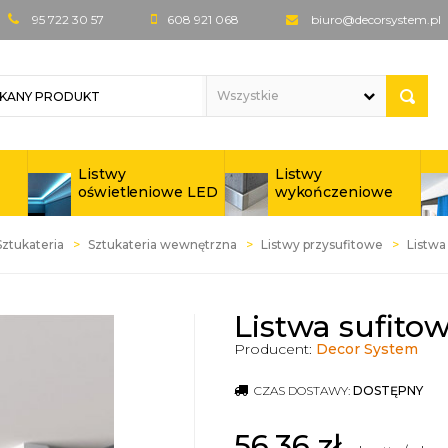
95 722 30 57
608 921 068
biuro@decorsystem.pl
Listwy
Listwy
oświetleniowe LED
wykończeniowe
Sztukateria
Sztukateria wewnętrzna
Listwy przysufitowe
Listwa
Listwa sufito
Producent:
Decor System
CZAS DOSTAWY:
DOSTĘPNY
56,36
zł