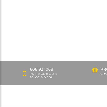
608 921 068
PR
PN-PT: OD 8 DO 18
GRAT
SB: OD 8 DO 14