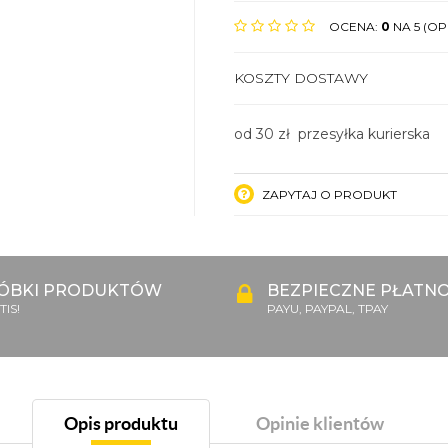
OCENA:
0
NA 5 (OPI
KOSZTY DOSTAWY
od 30 zł przesyłka kurierska
ZAPYTAJ O PRODUKT
ÓBKI PRODUKTÓW
BEZPIECZNE PŁATNO
IS!
PAYU, PAYPAL, TPAY
Opis produktu
Opinie klientów