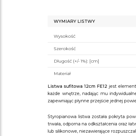
WYMIARY LISTWY
Wysokość
Szerokość
Długość (+/- 1%): [cm]
Materiał
Listwa sufitowa 12cm FE12
jest eleme
każde wnętrze, nadając mu indywidualneg
zapewniając płynne przejście jednej pow
Styropianowa listwa została pokryta po
trwała, odporna na odkształcenia oraz ł
lub silikonowe, niezawierające rozpuszcza