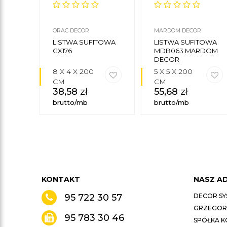
ORAC DECOR
MARDOM DECOR
LISTWA SUFITOWA
LISTWA SUFITOWA
CX176
MDB063 MARDOM
DECOR
8 X 4 X 200
5 X 5 X 200
CM
CM
38,58
zł
55,68
zł
brutto/mb
brutto/mb
KONTAKT
NASZ A
95 722 30 57
DECOR SY
GRZEGORZ
95 783 30 46
SPÓŁKA 