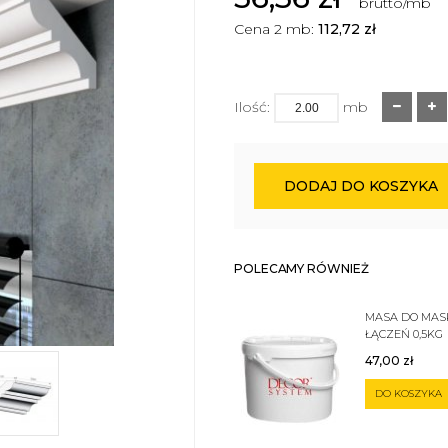
brutto/mb
Cena 2 mb:
112,72
zł
Ilość:
mb
DODAJ DO KOSZYKA
POLECAMY RÓWNIEŻ
MASA DO MA
ŁĄCZEŃ 0,5KG
47,00
zł
DO KOSZYKA