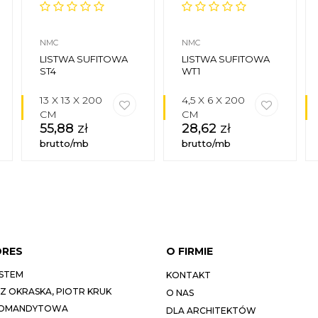
NMC
NMC
LISTWA SUFITOWA
LISTWA SUFITOWA
ST4
WT1
13 X 13 X 200
4,5 X 6 X 200
CM
CM
55,88
zł
28,62
zł
brutto/mb
brutto/mb
DRES
O FIRMIE
STEM
KONTAKT
 OKRASKA, PIOTR KRUK
O NAS
KOMANDYTOWA
DLA ARCHITEKTÓW