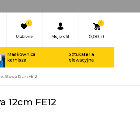
0
0
0,00
zł
Ulubione
Mój profil
Maskownica
Sztukateria
karnisza
elewacyjna
 sufitowa 12cm FE12
wa 12cm FE12