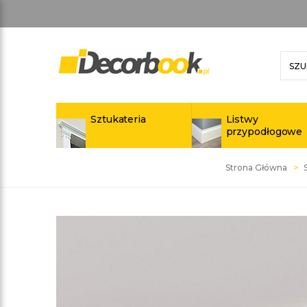
Sztukateria
Listwy
przypodłogowe
Strona Główna