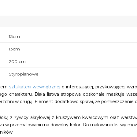
13cm
13cm
200 cm
Styropianowe
ntem
sztukaterii wewnętrznej
o interesującej, przykuwającej wzro
o charakteru. Biała listwa stropowa doskonale maskuje wszelk
ierzchni w drugą. Element dodatkowo sprawi, że pomieszczenie o
włoką z żywicy akrylowej z kruszywem kwarcowym oraz warstwą 
atwa w przemalowaniu na dowolny kolor. Do malowania listwy moż
lników.