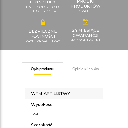
PRÓBKI
608 921 068
PRODUKTÓW
PN-PT: OD 8 DO 18
SB: OD 8 DO 14
GRATIS!
24 MIESIĄCE
BEZPIECZNE
GWARANCJI
PŁATNOŚCI
NA ASORTYMENT
PAYU, PAYPAL, TPAY
Opis produktu
Opinie klientów
WYMIARY LISTWY
Wysokość
13cm
Szerokość