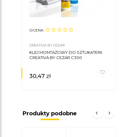
OCENA:
OCE
CREATIVA BY CEZAR
DECO
KLEJ MONTAŻOWY DO SZTUKATERII
MAS
CREATIVA BY CEZAR C300
0,5K
30,47
zł
47
Produkty podobne