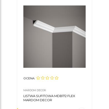
OCENA:
OCE
MARDOM DECOR
MARD
LISTWA SUFITOWA MDB172 FLEX
KLE
MARDOM DECOR