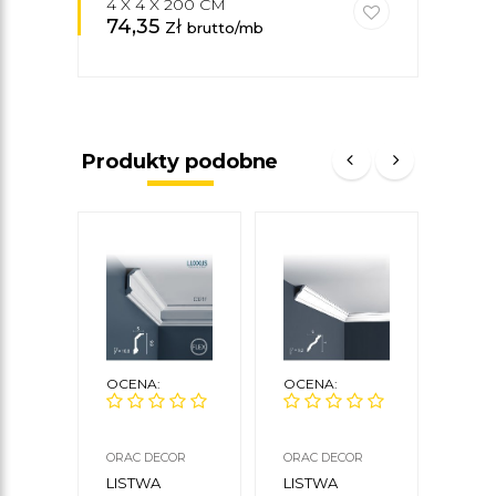
4 X 4 X 200 CM
74,35
zł
35
brutto/mb
Produkty podobne
OCENA:
OCENA:
OCE
ORAC DECOR
ORAC DECOR
DECO
LISTWA
LISTWA
LIS