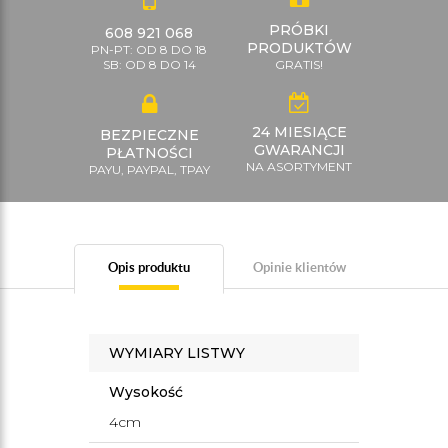
PRÓBKI
608 921 068
PRODUKTÓW
PN-PT: OD 8 DO 18
SB: OD 8 DO 14
GRATIS!
24 MIESIĄCE
BEZPIECZNE
GWARANCJI
PŁATNOŚCI
NA ASORTYMENT
PAYU, PAYPAL, TPAY
Opis produktu
Opinie klientów
WYMIARY LISTWY
Wysokość
4cm