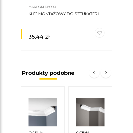
MARDOM DECOR
KLEJ MONTAŻOWY DO SZTUKATERII
35,44
zł
Produkty podobne
OCENA:
OCENA:
OCE