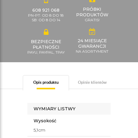
PRÓBKI
608 921 068
PRODUKTÓW
PN-PT: OD 8 DO 18
SB: OD 8 DO 14
GRATIS!
24 MIESIĄCE
BEZPIECZNE
GWARANCJI
PŁATNOŚCI
NA ASORTYMENT
PAYU, PAYPAL, TPAY
Opis produktu
Opinie klientów
WYMIARY LISTWY
Wysokość
5,1cm