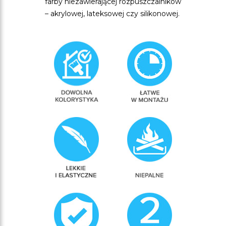
farby niezawierającej rozpuszczalników
– akrylowej, lateksowej czy silikonowej.