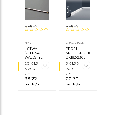
OCENA:
OCENA:
OCE
NMC
ORAC DECOR
ORAC
LISTWA
PROFIL
LIS
ŚCIENNA
MULTIFUNKCJONALNY
ŚCI
WALLSTYL
DX182-2300
P805
SP3 NMC
2,3 X 1,3
5 X 1,3 X
12 X 
X 200
200
200
CM
CM
CM
33,22
zł
20,70
zł
23
brutto/mb
brutto/mb
brut