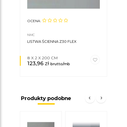
OCENA:
OCE
NMC
NMC
LISTWA ŚCIENNA Z30 FLEX
KLE
8 X 2 X 200 CM
123,96
zł
27,
brutto/mb
Produkty podobne