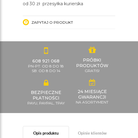
od 30 zł przesyłka kurierska
ZAPYTAJ O PRODUKT
PRÓBKI
608 921 068
PRODUKTÓW
PN-PT: OD 8 DO 18
SB: OD 8 DO 14
GRATIS!
24 MIESIĄCE
BEZPIECZNE
GWARANCJI
PŁATNOŚCI
NA ASORTYMENT
PAYU, PAYPAL, TPAY
Opis produktu
Opinie klientów