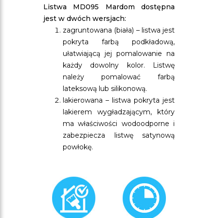
Listwa MD095 Mardom dostępna
jest w dwóch wersjach:
zagruntowana (biała) – listwa jest
pokryta farbą podkładową,
ułatwiającą jej pomalowanie na
każdy dowolny kolor. Listwę
należy pomalować farbą
lateksową lub silikonową.
lakierowana – listwa pokryta jest
lakierem wygładzającym, który
ma właściwości wodoodporne i
zabezpiecza listwę satynową
powłokę.