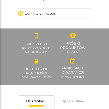
ZAPYTAJ O PRODUKT
PRÓBKI
608 921 068
PRODUKTÓW
PN-PT: OD 8 DO 18
SB: OD 8 DO 14
GRATIS!
24 MIESIĄCE
BEZPIECZNE
GWARANCJI
PŁATNOŚCI
NA ASORTYMENT
PAYU, PAYPAL, TPAY
Opis produktu
Opinie klientów