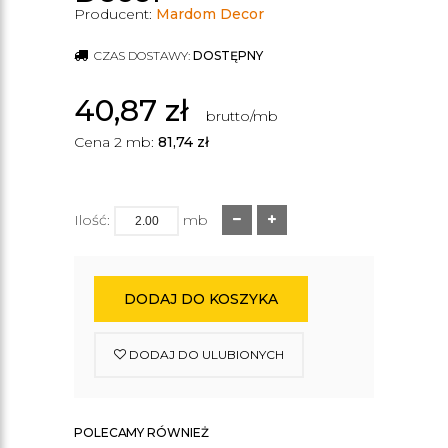
Producent:
Mardom Decor
CZAS DOSTAWY:
DOSTĘPNY
40,87
zł
brutto/mb
Cena 2 mb:
81,74
zł
Ilość:
mb
DODAJ DO KOSZYKA
DODAJ DO ULUBIONYCH
POLECAMY RÓWNIEŻ