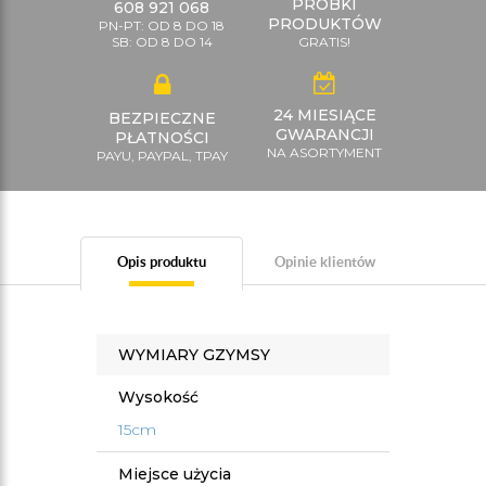
PRÓBKI
608 921 068
PRODUKTÓW
PN-PT: OD 8 DO 18
SB: OD 8 DO 14
GRATIS!
24 MIESIĄCE
BEZPIECZNE
GWARANCJI
PŁATNOŚCI
NA ASORTYMENT
PAYU, PAYPAL, TPAY
Opis produktu
Opinie klientów
WYMIARY GZYMSY
Wysokość
15cm
Miejsce użycia