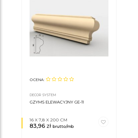
OCENA:
OCE
DECOR SYSTEM
DECO
GZYMS ELEWACYJNY GE-11
GZY
16 X 7,8 X 200 CM
13 X
83,96
zł
75
brutto/mb