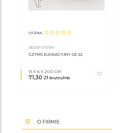
OCENA:
OCE
DECOR SYSTEM
DECO
GZYMS ELEWACYJNY GE-22
GZY
15 X 6 X 200 CM
15 X
71,30
zł
78
brutto/mb
O FIRMIE