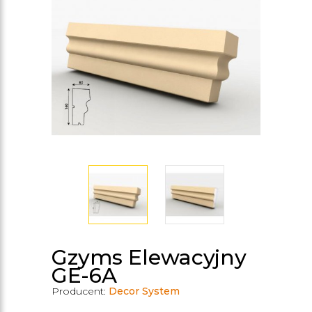
Gzyms Elewacyjny
GE-6A
Producent:
Decor System