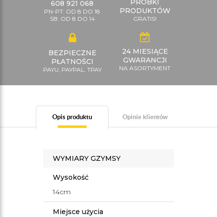
PRÓBKI
608 921 068
PRODUKTÓW
PN-PT: OD 8 DO 18
SB: OD 8 DO 14
GRATIS!
24 MIESIĄCE
BEZPIECZNE
GWARANCJI
PŁATNOŚCI
NA ASORTYMENT
PAYU, PAYPAL, TPAY
Opis produktu
Opinie klientów
WYMIARY GZYMSY
Wysokość
14cm
Miejsce użycia