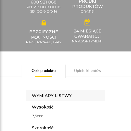
PRÓBKI
608 921 068
PRODUKTÓW
PN-PT: OD 8 DO 18
SB: OD 8 DO 14
GRATIS!
24 MIESIĄCE
BEZPIECZNE
GWARANCJI
PŁATNOŚCI
NA ASORTYMENT
PAYU, PAYPAL, TPAY
Opis produktu
Opinie klientów
WYMIARY LISTWY
Wysokość
7,5cm
Szerokość