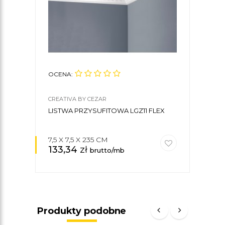
OCENA:
OCE
CREATIVA BY CEZAR
CREA
LISTWA PRZYSUFITOWA LGZ11 FLEX
KLE
CREA
7,5 X 7,5 X 235 CM
133,34
zł
30
brutto/mb
Produkty podobne