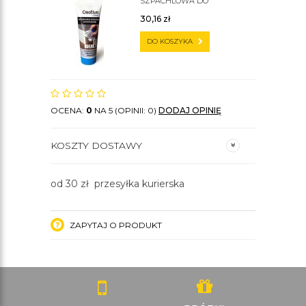
SZPACHLOWA DO
SZTUKATERII C200
30,16
zł
DO KOSZYKA
OCENA:
0
NA 5 (OPINII: 0)
DODAJ OPINIĘ
KOSZTY DOSTAWY
od 30 zł przesyłka kurierska
ZAPYTAJ O PRODUKT