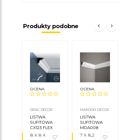
Produkty podobne
OCENA:
OCENA:
OCE
ORAC DECOR
MARDOM DECOR
MARD
LISTWA
LISTWA
LIS
SUFITOWA
SUFITOWA
SUF
CX123 FLEX
MDA008
MDA
MARDOM
MA
8 X 8 X
7 X 8,2
15 X 
DECOR
DEC