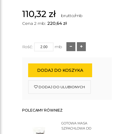
110,32
zł
brutto/mb
Cena 2 mb:
220,64
zł
Ilość:
mb
DODAJ DO KOSZYKA
DODAJ DO ULUBIONYCH
POLECAMY RÓWNIEŻ
GOTOWA MASA
SZPACHLOWA DO
SZTUKATERII C200