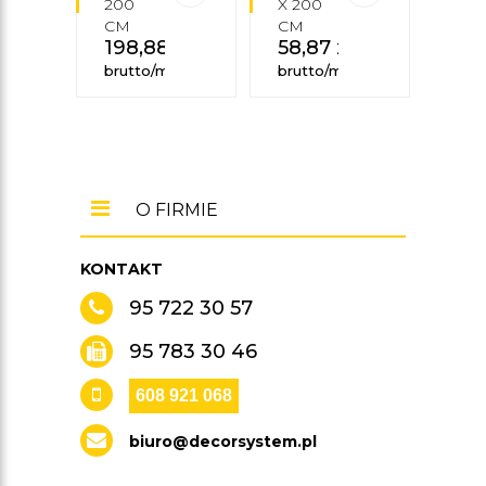
200
X 200
X 2
CM
CM
CM
198,88
zł
58,87
zł
99
brutto/mb
brutto/mb
brut
O FIRMIE
KONTAKT
95 722 30 57
95 783 30 46
608 921 068
biuro@decorsystem.pl