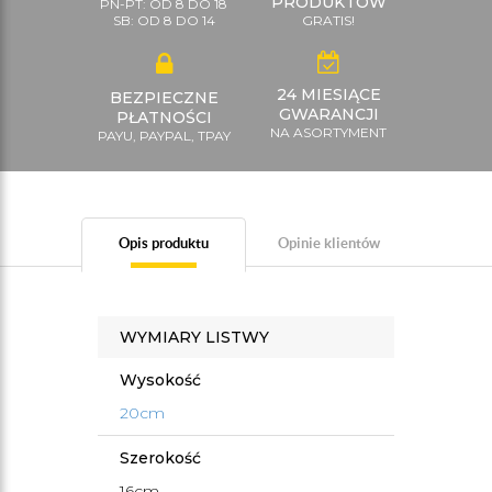
PRODUKTÓW
PN-PT: OD 8 DO 18
SB: OD 8 DO 14
GRATIS!
24 MIESIĄCE
BEZPIECZNE
GWARANCJI
PŁATNOŚCI
NA ASORTYMENT
PAYU, PAYPAL, TPAY
Opis produktu
Opinie klientów
WYMIARY LISTWY
Wysokość
20cm
Szerokość
16cm