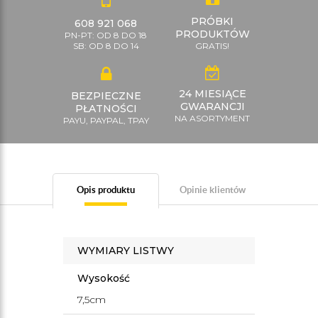
PRÓBKI
608 921 068
PRODUKTÓW
PN-PT: OD 8 DO 18
SB: OD 8 DO 14
GRATIS!
24 MIESIĄCE
BEZPIECZNE
GWARANCJI
PŁATNOŚCI
NA ASORTYMENT
PAYU, PAYPAL, TPAY
Opis produktu
Opinie klientów
WYMIARY LISTWY
Wysokość
7,5cm