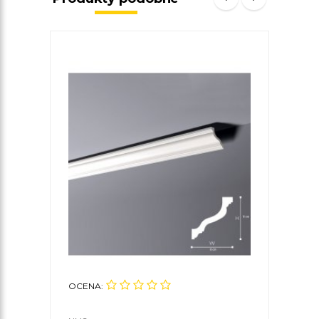
OCENA:
OCE