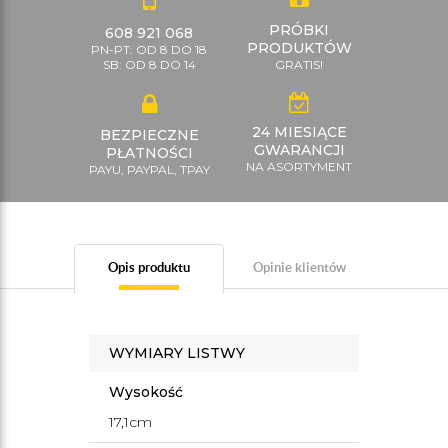
PRÓBKI
608 921 068
PRODUKTÓW
PN-PT: OD 8 DO 18
SB: OD 8 DO 14
GRATIS!
24 MIESIĄCE
BEZPIECZNE
GWARANCJI
PŁATNOŚCI
NA ASORTYMENT
PAYU, PAYPAL, TPAY
Opis produktu
Opinie klientów
WYMIARY LISTWY
Wysokość
17,1cm