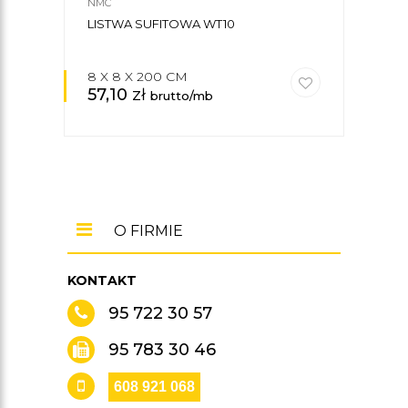
NMC
ORAC
LISTWA SUFITOWA WT10
LIS
8 X 8 X 200 CM
17,1
57,10
zł
171
brutto/mb
O FIRMIE
KONTAKT
95 722 30 57
95 783 30 46
608 921 068