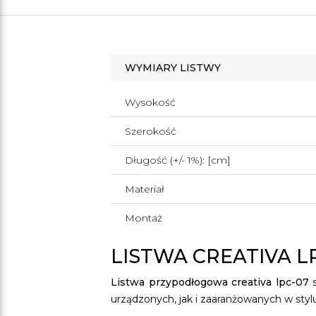
WYMIARY LISTWY
Wysokość
Szerokość
Długość (+/- 1%): [cm]
Materiał
Montaż
LISTWA CREATIVA L
Listwa przypodłogowa creativa lpc-07
s
urządzonych, jak i zaaranżowanych w styl