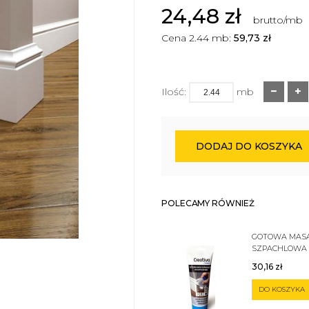
24,48
zł
brutto/mb
Cena 2.44 mb:
59,73
zł
Ilość:
mb
DODAJ DO KOSZYKA
POLECAMY RÓWNIEŻ
GOTOWA MAS
SZPACHLOWA
SZTUKATERII 
30,16
zł
DO KOSZYKA