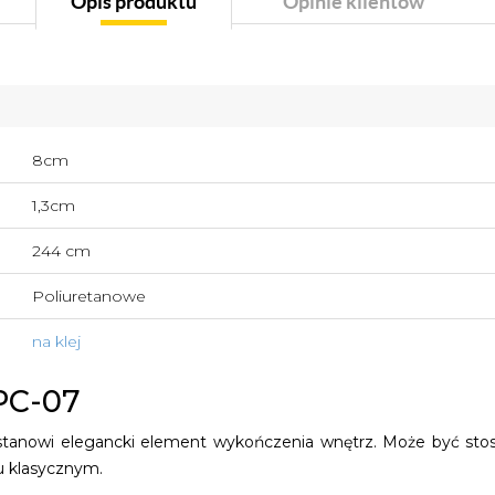
Opis produktu
Opinie klientów
8cm
1,3cm
244 cm
Poliuretanowe
na klej
PC-07
tanowi elegancki element wykończenia wnętrz. Może być st
u klasycznym.