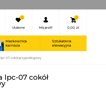
0
0
0,00
zł
Ulubione
Mój profil
Maskownica
Sztukateria
karnisza
elewacyjna
a lpc-07 cokół przypodłogowy
a lpc-07 cokół
wy