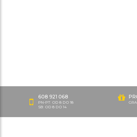
608 921 068
PR
PN-PT: OD 8 DO 18
GRAT
SB: OD 8 DO 14