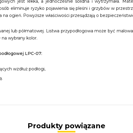
wych jest lekka, a jednocześnie solidna i wytrzymała. Materi
ób eliminuje ryzyko pojawienia się pleśni i grzybów w przestr
na na ogień. Powyższe właściwości przesądzają o bezpieczeństwi
wanej lub półmatowej. Listwa przypodłogowa może być malowana 
na wybrany kolor.
ypodłogowej LPC-07:
ących wzdłuż podłogi,
ą.
Produkty powiązane