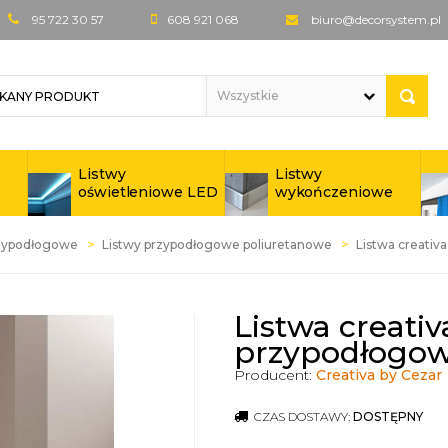
95 722 30 57
608 921 068
biuro@decorsystem.pl
Listwy
Listwy
oświetleniowe LED
wykończeniowe
rzypodłogowe
Listwy przypodłogowe poliuretanowe
Listwa creativ
Listwa creativ
przypodłogo
Producent:
Creativa by Cezar
CZAS DOSTAWY:
DOSTĘPNY