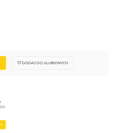
DODAJ DO ULUBIONYCH
A
 DO
C200