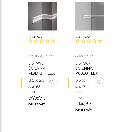
OCENA:
OCENA:
OCE
MARDOM DECOR
ORAC DECOR
ORAC
LISTWA
LISTWA
LIS
ŚCIENNA
ŚCIENNA
ŚCI
MDD-311 FLEX
P6020 FLEX
P805
8,5 X 2,5
6,3 X
12 X 
X 240
2,8 X
200
CM
200
CM
97,67
zł
23
CM
114,37
zł
brutto/mb
brut
brutto/mb