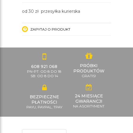
od 30 zł przesyłka kurierska
ZAPYTAJ O PRODUKT
PRÓBKI
608 921 068
PRODUKTÓW
PN-PT: OD 8 DO 18
SB: OD 8 DO 14
GRATIS!
24 MIESIĄCE
BEZPIECZNE
GWARANCJI
PŁATNOŚCI
NA ASORTYMENT
PAYU, PAYPAL, TPAY