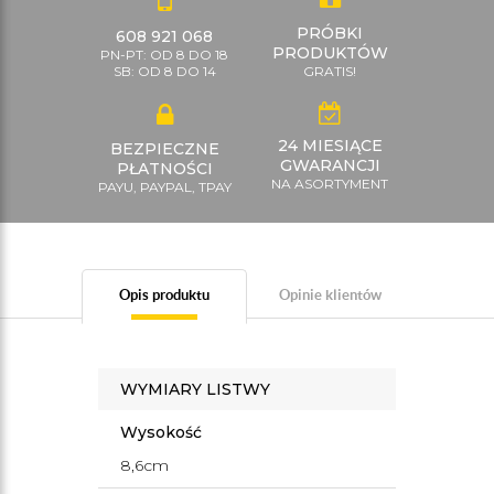
PRÓBKI
608 921 068
PRODUKTÓW
PN-PT: OD 8 DO 18
SB: OD 8 DO 14
GRATIS!
24 MIESIĄCE
BEZPIECZNE
GWARANCJI
PŁATNOŚCI
NA ASORTYMENT
PAYU, PAYPAL, TPAY
Opis produktu
Opinie klientów
WYMIARY LISTWY
Wysokość
8,6cm