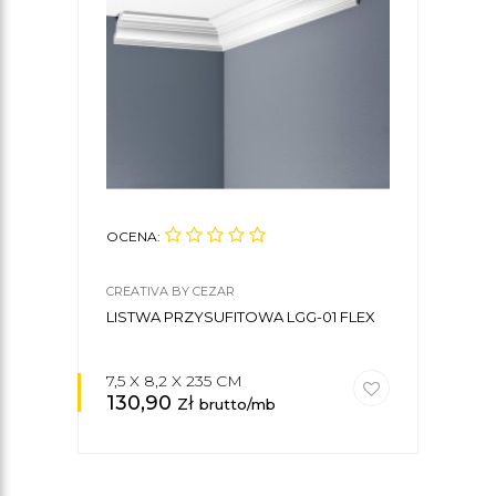
OCENA:
OCE
CREATIVA BY CEZAR
ORAC
LISTWA PRZYSUFITOWA LGG-01 FLEX
LIST
7,5 X 8,2 X 235 CM
6,9 
130,90
zł
77,
brutto/mb