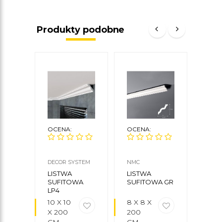
Produkty podobne
OCENA:
OCENA:
OCE
DECOR SYSTEM
NMC
MARD
LISTWA
LISTWA
LIS
SUFITOWA
SUFITOWA GR
SUF
LP4
MDA
MA
10 X 10
8 X 8 X
11 X 
DEC
X 200
200
X 2