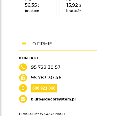
CM
CM
CM
56,35
zł
15,92
zł
95
brutto/mb
brutto/mb
brut
O FIRMIE
KONTAKT
95 722 30 57
95 783 30 46
608 921 068
biuro@decorsystem.pl
PRACUJEMY W GODZINACH: