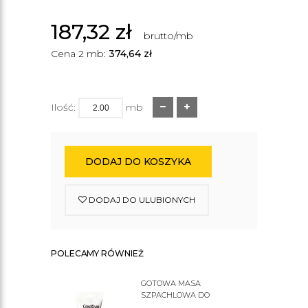
187,32
zł
brutto/mb
Cena 2 mb:
374,64
zł
Ilość:
mb
DODAJ DO KOSZYKA
DODAJ DO ULUBIONYCH
POLECAMY RÓWNIEŻ
GOTOWA MASA
SZPACHLOWA DO
SZTUKATERII C200