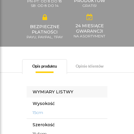
PRODUKTÓW
PN-PT: OD 8 DO 18
SB: OD 8 DO 14
GRATIS!
24 MIESIĄCE
BEZPIECZNE
GWARANCJI
PŁATNOŚCI
NA ASORTYMENT
PAYU, PAYPAL, TPAY
Opis produktu
Opinie klientów
WYMIARY LISTWY
Wysokość
15cm
Szerokość
19,6cm