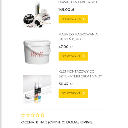
OŚWIETLENIOWEJ RGB I
ZWYKŁEJ
149,00
zł
DO KOSZYKA
MASA DO MASKOWANIA
ŁĄCZEŃ 0,5KG
47,00
zł
DO KOSZYKA
KLEJ MONTAŻOWY DO
SZTUKATERII CREATIVA BY
CEZAR C300
30,47
zł
DO KOSZYKA
OCENA:
0
NA 5 (OPINII: 0)
DODAJ OPINIĘ