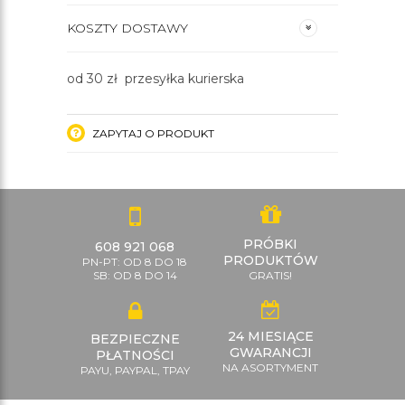
KOSZTY DOSTAWY
od 30 zł przesyłka kurierska
ZAPYTAJ O PRODUKT
PRÓBKI
608 921 068
PRODUKTÓW
PN-PT: OD 8 DO 18
SB: OD 8 DO 14
GRATIS!
24 MIESIĄCE
BEZPIECZNE
GWARANCJI
PŁATNOŚCI
NA ASORTYMENT
PAYU, PAYPAL, TPAY