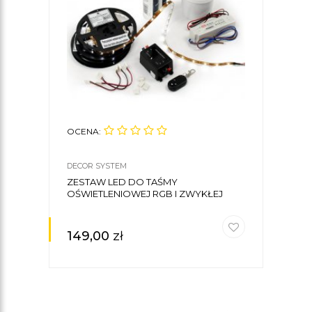
OCENA:
OCE
DECOR SYSTEM
DECO
ZESTAW LED DO TAŚMY
MAS
OŚWIETLENIOWEJ RGB I ZWYKŁEJ
0,5K
149,00
zł
47