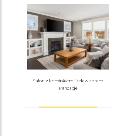
Salon z kominkiem i telewizorem
Jak
aranżacje