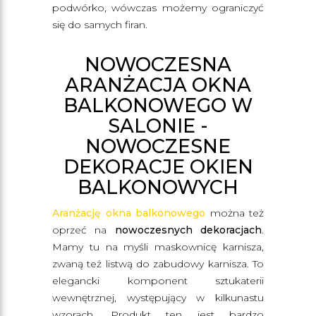
podwórko, wówczas możemy ograniczyć
się do samych firan.
NOWOCZESNA
ARANŻACJA OKNA
BALKONOWEGO W
SALONIE -
NOWOCZESNE
DEKORACJE OKIEN
BALKONOWYCH
Aranżację okna balkonowego
można też
oprzeć na
nowoczesnych dekoracjach
.
Mamy tu na myśli maskownicę karnisza,
zwaną też listwą do zabudowy karnisza. To
elegancki komponent sztukaterii
wewnętrznej, występujący w kilkunastu
wzorach. Produkt ten jest bardzo