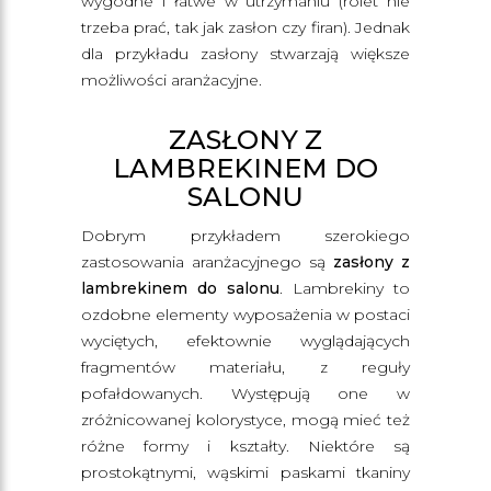
wygodne i łatwe w utrzymaniu (rolet nie
trzeba prać, tak jak zasłon czy firan). Jednak
dla przykładu zasłony stwarzają większe
możliwości aranżacyjne.
ZASŁONY Z
LAMBREKINEM DO
SALONU
Dobrym przykładem szerokiego
zastosowania aranżacyjnego są
zasłony z
lambrekinem do salonu
. Lambrekiny to
ozdobne elementy wyposażenia w postaci
wyciętych, efektownie wyglądających
fragmentów materiału, z reguły
pofałdowanych. Występują one w
zróżnicowanej kolorystyce, mogą mieć też
różne formy i kształty. Niektóre są
prostokątnymi, wąskimi paskami tkaniny