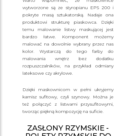
Warto wspomnieć, że maskownice
wytworzone są ze styropianu EPS 200 i
pokryte masą sztukatorską. Nadaje ona
produktowi strukturę piaskowca. Dzięki
temu malowanie listwy maskującej jest
bardzo łatwe. Komponent możemy
malować na dowolnie wybrany przez nas
kolor. Wystarczą do tego farby do
malowania wnętrz bez dodatku
rozpuszczalników, na przykład odmiany
lateksowe czy akrylowe.
Dzięki maskownicom w pełni ukryjemy
karnisz sufitowy, czyli szynowy. Można je
też połączyć z listwami przysufitowymi,
tworząc piękną kompozycję na suficie.
ZASŁONY RZYMSKIE -
ROLETY RZYMSKIE DO